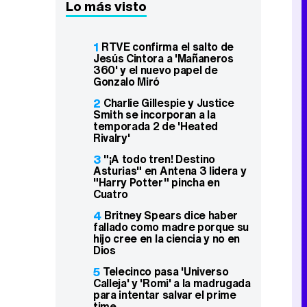
Lo más visto
1
RTVE confirma el salto de
Jesús Cintora a 'Mañaneros
360' y el nuevo papel de
Gonzalo Miró
2
Charlie Gillespie y Justice
Smith se incorporan a la
temporada 2 de 'Heated
Rivalry'
3
"¡A todo tren! Destino
Asturias" en Antena 3 lidera y
"Harry Potter" pincha en
Cuatro
4
Britney Spears dice haber
fallado como madre porque su
hijo cree en la ciencia y no en
Dios
5
Telecinco pasa 'Universo
Calleja' y 'Romi' a la madrugada
para intentar salvar el prime
time