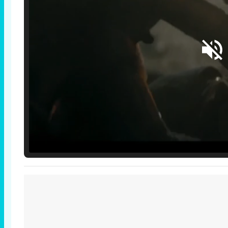
Loaded
:
25.30%
/
Unmute