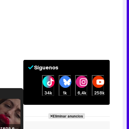
Síguenos
34k
1k
6,4k
258k
Eliminar anuncios
Filmin estrena el tráiler de 'Millennial Mal', su nueva comedia universitaria de la mano de Lorena Iglesias