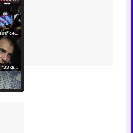
'120 Minutos' celebra sus 2.000 programas en Telemadrid con un vídeo del día a día en la redacción
Tráiler de '33 días', la nueva serie de Atresplayer con Julián Villagrán y José Manuel Poga
Tráiler en catalán de 'Ravalear', la nueva serie de HBO Max sobre los fondos buitre