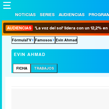
NOTICIAS
SERIES
AUDIENCIAS
PROGRA
AUDIENCIAS
'La voz del sol' lidera con un 12,2% e
FórmulaTV
Famosos
Evin Ahmad
EVIN AHMAD
FICHA
TRABAJOS