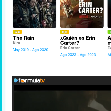
6,6
6,5
7
The Rain
¿Quién es Erin
A
Carter?
m
Kira
Erin Carter
E
May 2019 - Ago 2020
Ago 2023 - Ago 2023
Ab