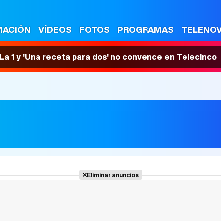
MACIÓN
VÍDEOS
FOTOS
PROGRAMAS
TELENO
n La 1 y 'Una receta para dos' no convence en Telecinco
Eliminar anuncios