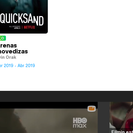
,0
renas
ovedizas
vin Orak
r 2019 - Abr 2019