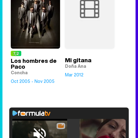
7,2
Mi gitana
Los hombres de
Paco
Doña Ana
Concha
Mar 2012
Oct 2005 - Nov 2005
Loaded
: