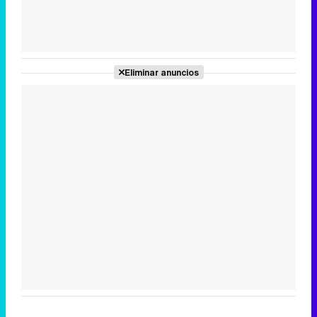
Tráiler de la tercera temporada de 'The Walking Dead: Dead City' de AMC+
Eliminar anuncios
Canción ganadora de Eurovisión 2026: DARA con "Bangaranga" por Bulgaria