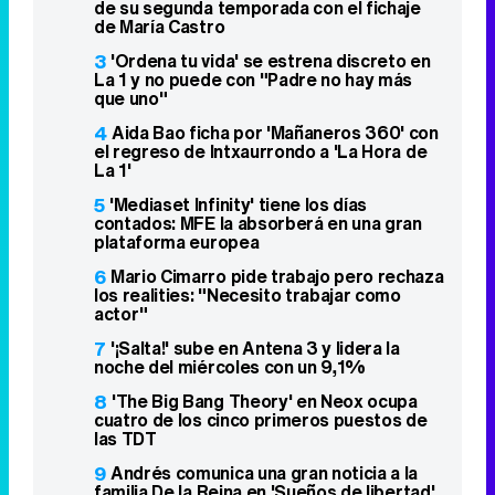
de su segunda temporada con el fichaje
de María Castro
3
'Ordena tu vida' se estrena discreto en
La 1 y no puede con "Padre no hay más
que uno"
4
Aida Bao ficha por 'Mañaneros 360' con
el regreso de Intxaurrondo a 'La Hora de
La 1'
5
'Mediaset Infinity' tiene los días
contados: MFE la absorberá en una gran
plataforma europea
6
Mario Cimarro pide trabajo pero rechaza
los realities: "Necesito trabajar como
actor"
7
'¡Salta!' sube en Antena 3 y lidera la
noche del miércoles con un 9,1%
8
'The Big Bang Theory' en Neox ocupa
cuatro de los cinco primeros puestos de
las TDT
9
Andrés comunica una gran noticia a la
familia De la Reina en 'Sueños de libertad'