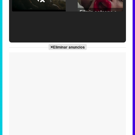
25.30%
/
Unmute
Filmin estrena el tráiler de 'Millennial Mal', su nueva comedia universitaria de la mano de Lorena Iglesias
'120 Minutos' celebra sus 2.000 programas en Telemadrid con un vídeo del día a día en la redacción
Eliminar anuncios
Tráiler de '33 días', la nueva serie de Atresplayer con Julián Villagrán y José Manuel Poga
Tráiler en catalán de 'Ravalear', la nueva serie de HBO Max sobre los fondos buitre