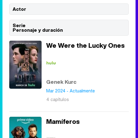
'120 Minutos' celebra sus 2.000 programas en Telemadrid con un vídeo del día a día en la redacción
Actor
Serie
Personaje y duración
Tráiler de '33 días', la nueva serie de Atresplayer con Julián Villagrán y José Manuel Poga
We Were the Lucky Ones
Tráiler en catalán de 'Ravalear', la nueva serie de HBO Max sobre los fondos buitre
Genek Kurc
Mar 2024 - Actualmente
4 capítulos
Tráiler de la tercera temporada de 'The Walking Dead: Dead City' de AMC+
Mamíferos