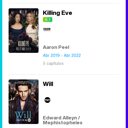
Killing Eve
8,1
Aaron Peel
Abr 2019 - Abr 2022
5 capítulos
Will
Edward Alleyn /
Mephistopheles