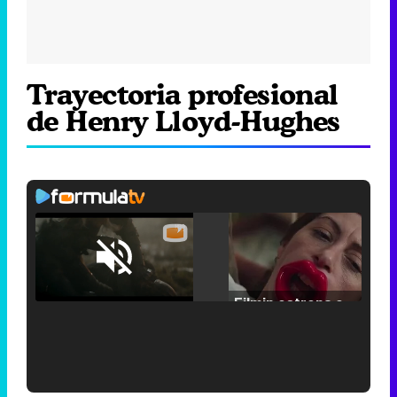
Trayectoria profesional
de Henry Lloyd-Hughes
Loaded
:
25.30%
/
Unmute
Filmin estrena el tráiler de 'Millennial Mal', su nueva comedia universitaria de la mano de Lorena Iglesias