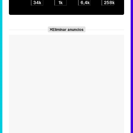
34k
1k
6,4k
258k
Eliminar anuncios