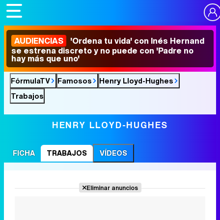
AUDIENCIAS
'Ordena tu vida' con Inés Hernand
se estrena discreto y no puede con 'Padre no
hay más que uno'
FórmulaTV
Famosos
Henry Lloyd-Hughes
Trabajos
HENRY LLOYD-HUGHES
FICHA
TRABAJOS
VÍDEOS
Eliminar anuncios