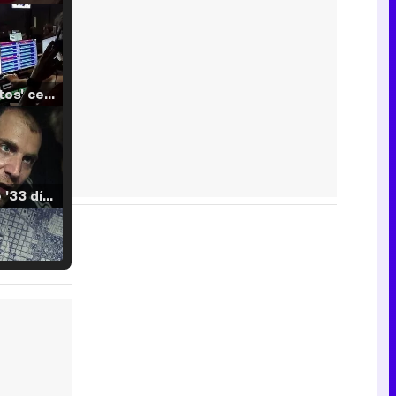
'120 Minutos' celebra sus 2.000 programas en Telemadrid con un vídeo del día a día en la redacción
Tráiler de '33 días', la nueva serie de Atresplayer con Julián Villagrán y José Manuel Poga
Tráiler en catalán de 'Ravalear', la nueva serie de HBO Max sobre los fondos buitre