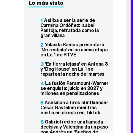
Lo más visto
1
Así iba a ser la serie de
Carmina Ordóñez: Isabel
Pantoja, retratada como la
gran villana
2
Yolanda Ramos presentará
'Me resbala' en su nueva etapa
en La 1 de RTVE
3
'En tierra lejana' en Antena 3
y 'Dog House' en La 1 se
reparten la noche del martes
4
La fusión Paramount-Warner
se enquista: juicio en 2027 y
millones en penalizaciones
5
Asesinan a tiros al influencer
César Gastélum mientras
emitía en directo en TikTok
6
Gabriel recibe una llamada
decisiva y Valentina da un paso
con Andrés en 'Sueños de