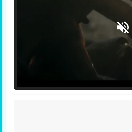
Loaded
:
25.30%
/
Unmute