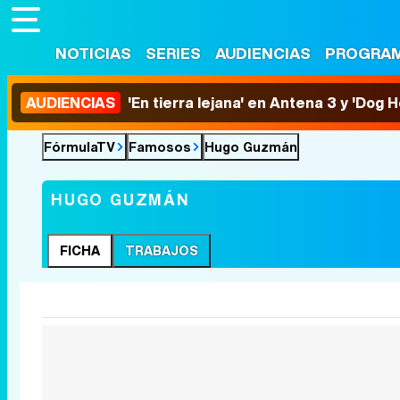
NOTICIAS
SERIES
AUDIENCIAS
PROGRA
AUDIENCIAS
'En tierra lejana' en Antena 3 y 'Dog 
FórmulaTV
Famosos
Hugo Guzmán
HUGO GUZMÁN
FICHA
TRABAJOS