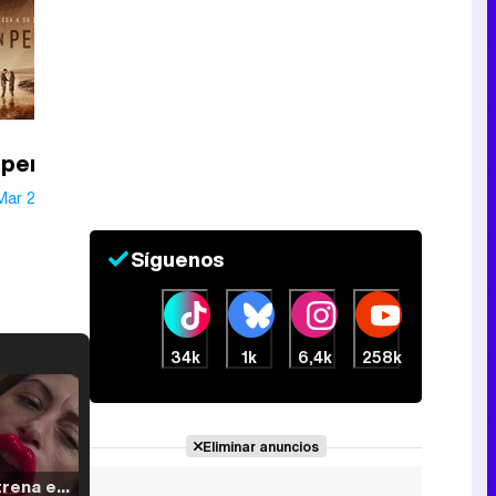
n permiso
Mar 2020
Síguenos
34k
1k
6,4k
258k
Eliminar anuncios
Filmin estrena el tráiler de 'Millennial Mal', su nueva comedia universitaria de la mano de Lorena Iglesias