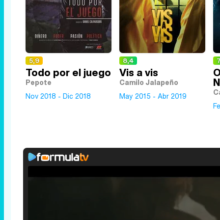
5,9
8,4
7
Todo por el juego
Vis a vis
O
N
Pepote
Camilo Jalapeño
C
Nov 2018 - Dic 2018
May 2015 - Abr 2019
F