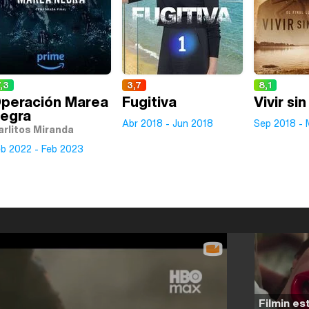
,3
3,7
8,1
peración Marea
Fugitiva
Vivir si
egra
Abr 2018 - Jun 2018
Sep 2018 - 
arlitos Miranda
eb 2022 - Feb 2023