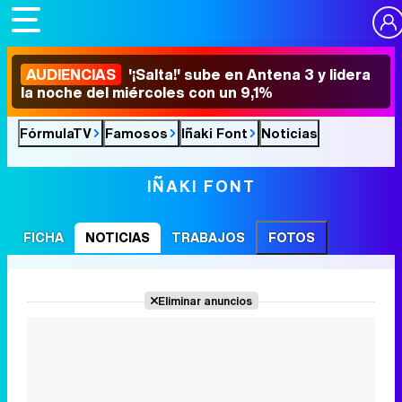
AUDIENCIAS
'¡Salta!' sube en Antena 3 y lidera
la noche del miércoles con un 9,1%
FórmulaTV
Famosos
Iñaki Font
Noticias
IÑAKI FONT
FICHA
NOTICIAS
TRABAJOS
FOTOS
Eliminar anuncios