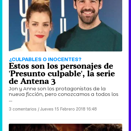
Tráiler de '33 días', la nueva serie de Atresplayer con Julián Villagrán y José Manuel Poga
Tráiler en catalán de 'Ravalear', la nueva serie de HBO Max sobre los fondos buitre
¿CULPABLES O INOCENTES?
Estos son los personajes de
'Presunto culpable', la serie
de Antena 3
Jon y Anne son los protagonistas de la
Tráiler de la tercera temporada de 'The Walking Dead: Dead City' de AMC+
nueva ficción, pero conozcamos a todos los
...
3 comentarios
|
Jueves 15 Febrero 2018 16:48
Canción ganadora de Eurovisión 2026: DARA con "Bangaranga" por Bulgaria