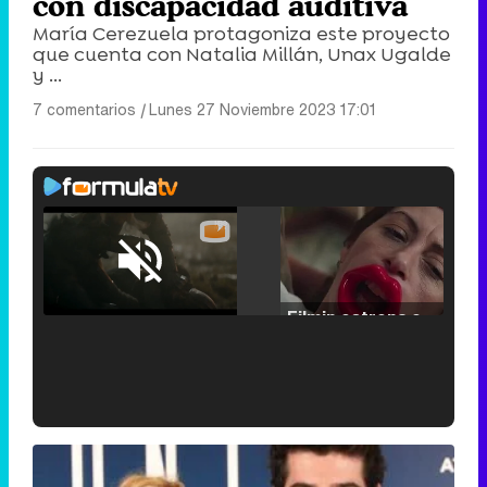
con discapacidad auditiva
María Cerezuela protagoniza este proyecto
que cuenta con Natalia Millán, Unax Ugalde
y ...
7 comentarios
|
Lunes 27 Noviembre 2023 17:01
Loaded
:
25.30%
/
Unmute
Filmin estrena el tráiler de 'Millennial Mal', su nueva comedia universitaria de la mano de Lorena Iglesias
'120 Minutos' celebra sus 2.000 programas en Telemadrid con un vídeo del día a día en la redacción