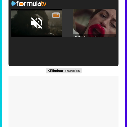
Loaded
:
25.30%
/
Unmute
Filmin estrena el tráiler de 'Millennial Mal', su nueva comedia universitaria de la mano de Lorena Iglesias
'120 Minutos' celebra sus 2.000 programas en Telemadrid con un vídeo del día a día en la redacción
Eliminar anuncios
Tráiler de '33 días', la nueva serie de Atresplayer con Julián Villagrán y José Manuel Poga