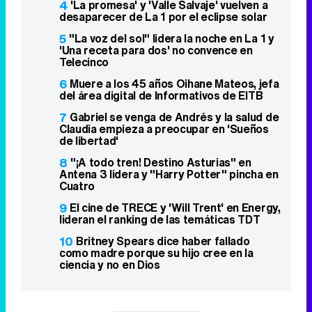
4
'La promesa' y 'Valle Salvaje' vuelven a
desaparecer de La 1 por el eclipse solar
5
"La voz del sol" lidera la noche en La 1 y
'Una receta para dos' no convence en
Telecinco
6
Muere a los 45 años Oihane Mateos, jefa
del área digital de Informativos de EITB
7
Gabriel se venga de Andrés y la salud de
Claudia empieza a preocupar en 'Sueños
de libertad'
8
"¡A todo tren! Destino Asturias" en
Antena 3 lidera y "Harry Potter" pincha en
Cuatro
9
El cine de TRECE y 'Will Trent' en Energy,
lideran el ranking de las temáticas TDT
10
Britney Spears dice haber fallado
como madre porque su hijo cree en la
ciencia y no en Dios