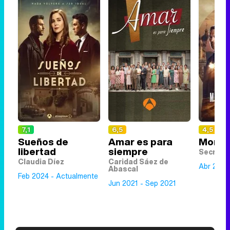
7,1
6,5
4,5
Sueños de
Amar es para
Monte
libertad
siempre
Secreta
Claudia Díez
Caridad Sáez de
Abr 2023
Abascal
Feb 2024 - Actualmente
Jun 2021 - Sep 2021