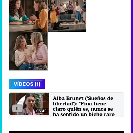
VÍDEOS (1)
Alba Brunet ('Sueños de
libertad'): "Fina tiene
claro quién es, nunca se
06:42
ha sentido un bicho raro
en sí misma"
20 de mayo 2024