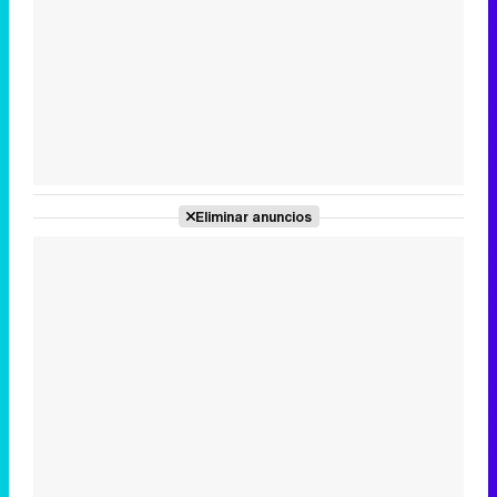
Tráiler en catalán de 'Ravalear', la nueva serie de HBO Max sobre los fondos buitre
Tráiler de la tercera temporada de 'The Walking Dead: Dead City' de AMC+
Eliminar anuncios
Canción ganadora de Eurovisión 2026: DARA con "Bangaranga" por Bulgaria