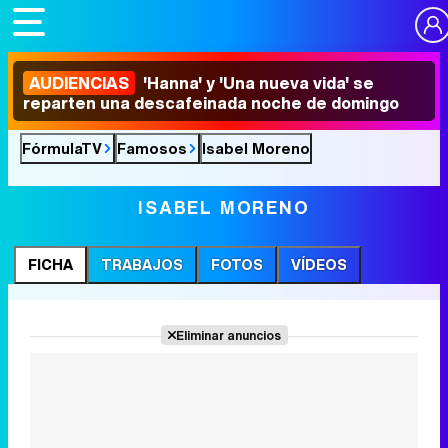
AUDIENCIAS
'Hanna' y 'Una nueva vida' se
reparten una descafeinada noche de domingo
FórmulaTV
Famosos
Isabel Moreno
ISABEL MORENO
FICHA
TRABAJOS
FOTOS
VÍDEOS
Eliminar anuncios