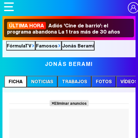
ÚLTIMA HORA
Adiós 'Cine de barrio': el
programa abandona La 1 tras más de 30 años
FórmulaTV
Famosos
Jonás Berami
JONÁS BERAMI
FICHA
NOTICIAS
TRABAJOS
FOTOS
VÍDEOS
Eliminar anuncios