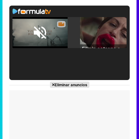
Loaded
:
38.64%
/
Unmute
Filmin estrena el tráiler de 'Millennial Mal', su nueva comedia universitaria de la mano de Lorena Iglesias
'120 Minutos' celebra sus 2.000 programas en Telemadrid con un vídeo del día a día en la redacción
Eliminar anuncios
Tráiler de '33 días', la nueva serie de Atresplayer con Julián Villagrán y José Manuel Poga