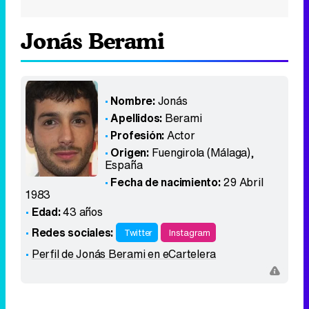
Jonás Berami
Nombre:
Jonás
Apellidos:
Berami
Profesión:
Actor
Origen:
Fuengirola (Málaga)
,
España
Fecha de nacimiento:
29 Abril
1983
Edad:
43 años
Redes sociales:
Twitter
Instagram
Perfil de Jonás Berami en eCartelera