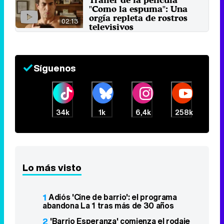
"Como la espuma": Una
orgía repleta de rostros
02:13
televisivos
25 de abril 2017
Síguenos
34k
1k
6,4k
258k
Lo más visto
1
Adiós 'Cine de barrio': el programa
abandona La 1 tras más de 30 años
2
'Barrio Esperanza' comienza el rodaje