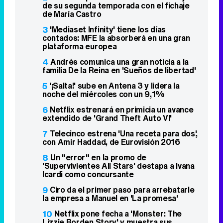
de su segunda temporada con el fichaje
de María Castro
3
'Mediaset Infinity' tiene los días
contados: MFE la absorberá en una gran
plataforma europea
4
Andrés comunica una gran noticia a la
familia De la Reina en 'Sueños de libertad'
5
'¡Salta!' sube en Antena 3 y lidera la
noche del miércoles con un 9,1%
6
Netflix estrenará en primicia un avance
extendido de 'Grand Theft Auto VI'
7
Telecinco estrena 'Una receta para dos',
con Amir Haddad, de Eurovisión 2016
8
Un "error" en la promo de
'Supervivientes All Stars' destapa a Ivana
Icardi como concursante
9
Ciro da el primer paso para arrebatarle
la empresa a Manuel en 'La promesa'
10
Netflix pone fecha a 'Monster: The
Lizzie Borden Story' y muestra sus