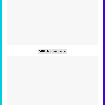
Tráiler en catalán de 'Ravalear', la nueva serie de HBO Max sobre los fondos buitre
Tráiler de la tercera temporada de 'The Walking Dead: Dead City' de AMC+
Eliminar anuncios
Canción ganadora de Eurovisión 2026: DARA con "Bangaranga" por Bulgaria