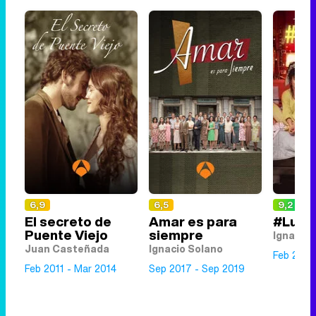
6,9
6,5
9,2
El secreto de
Amar es para
#Luime
Puente Viejo
siempre
Ignacio 
Juan Casteñada
Ignacio Solano
Feb 2020
Feb 2011 - Mar 2014
Sep 2017 - Sep 2019