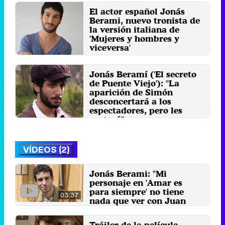
El actor español Jonás
Berami, nuevo tronista de
la versión italiana de
'Mujeres y hombres y
viceversa'
Miércoles 3 Septiembre 2014 11:26
Jonás Beramí ('El secreto
de Puente Viejo'): "La
aparición de Simón
desconcertará a los
espectadores, pero les
gustará"
Martes 4 Febrero 2014 17:00
VÍDEOS (2)
Jonás Berami: "Mi
personaje en 'Amar es
para siempre' no tiene
03:37
nada que ver con Juan
Castañeda"
30 de septiembre 2017
Tráiler de la película