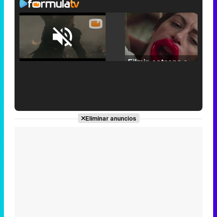
Loaded
:
29.30%
/
Unmute
Filmin estrena el tráiler de 'Millennial Mal', su nueva comedia universitaria de la mano de Lorena Iglesias
'120 Minutos' celebra sus 2.000 programas en Telemadrid con un vídeo del día a día en la redacción
Eliminar anuncios
Tráiler de '33 días', la nueva serie de Atresplayer con Julián Villagrán y José Manuel Poga