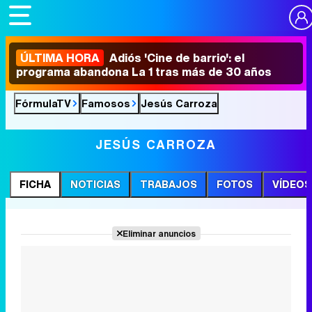
ÚLTIMA HORA
Adiós 'Cine de barrio': el
programa abandona La 1 tras más de 30 años
FórmulaTV
Famosos
Jesús Carroza
JESÚS CARROZA
FICHA
NOTICIAS
TRABAJOS
FOTOS
VÍDEOS
Eliminar anuncios