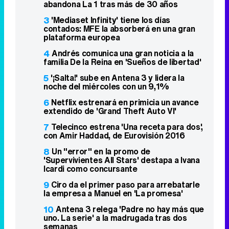
abandona La 1 tras más de 30 años
3
'Mediaset Infinity' tiene los días
contados: MFE la absorberá en una gran
plataforma europea
4
Andrés comunica una gran noticia a la
familia De la Reina en 'Sueños de libertad'
5
'¡Salta!' sube en Antena 3 y lidera la
noche del miércoles con un 9,1%
6
Netflix estrenará en primicia un avance
extendido de 'Grand Theft Auto VI'
7
Telecinco estrena 'Una receta para dos',
con Amir Haddad, de Eurovisión 2016
8
Un "error" en la promo de
'Supervivientes All Stars' destapa a Ivana
Icardi como concursante
9
Ciro da el primer paso para arrebatarle
la empresa a Manuel en 'La promesa'
10
Antena 3 relega 'Padre no hay más que
uno. La serie' a la madrugada tras dos
semanas