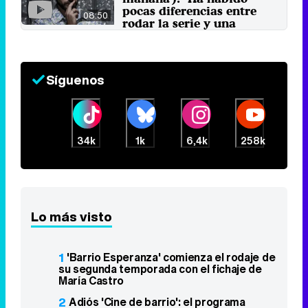
pocas diferencias entre
08:50
rodar la serie y una
película"
7 de abril 2018
Síguenos
34k
1k
6,4k
258k
Lo más visto
1
'Barrio Esperanza' comienza el rodaje de
su segunda temporada con el fichaje de
María Castro
2
Adiós 'Cine de barrio': el programa