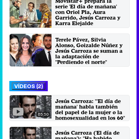
Movistar+ prepara la
serie 'El día de mañana'
con Oriol Pla, Aura
Garrido, Jesús Carroza y
Karra Elejalde
Lunes 29 Enero 2018 10:09
Terele Pávez, Silvia
Alonso, Goizalde Núñez y
Jesús Carroza se suman a
la adaptación de
"Perdiendo el norte"
Viernes 9 Octubre 2015 10:51
VÍDEOS (2)
Jesús Carroza: "'El día de
mañana' habla también
del papel de la mujer o la
05:50
homosexualidad en los 60"
1 de julio 2018
Jesús Carroza ('El día de
mañana'): "Ha habido