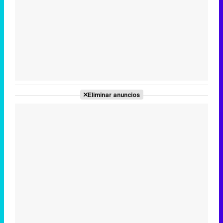
Tráiler en catalán de 'Ravalear', la nueva serie de HBO Max sobre los fondos buitre
Tráiler de la tercera temporada de 'The Walking Dead: Dead City' de AMC+
Eliminar anuncios
Canción ganadora de Eurovisión 2026: DARA con "Bangaranga" por Bulgaria