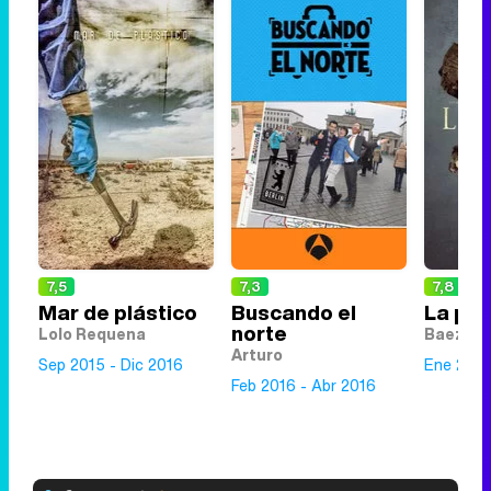
7,5
7,3
7,8
Mar de plástico
Buscando el
La pe
norte
Lolo Requena
Baeza
Arturo
Sep 2015 - Dic 2016
Ene 2018
Feb 2016 - Abr 2016