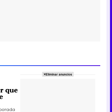
Eliminar anuncios
er que
e
emporada