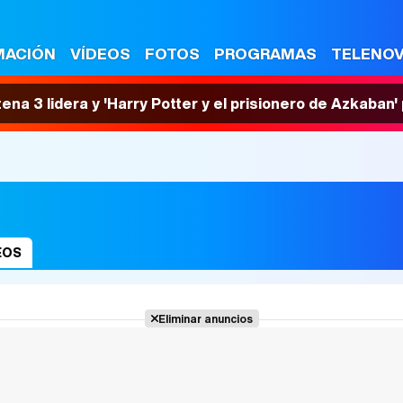
MACIÓN
VÍDEOS
FOTOS
PROGRAMAS
TELENO
tena 3 lidera y 'Harry Potter y el prisionero de Azkaban
EOS
Eliminar anuncios