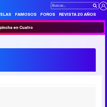
VELAS
FAMOSOS
FOROS
REVISTA 20 AÑOS
' pincha en Cuatro