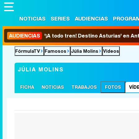
NOTICIAS
SERIES
AUDIENCIAS
PROGRA
AUDIENCIAS
'¡A todo tren! Destino Asturias' en An
FórmulaTV
Famosos
Júlia Molins
Vídeos
JÚLIA MOLINS
FICHA
NOTICIAS
TRABAJOS
FOTOS
VÍD