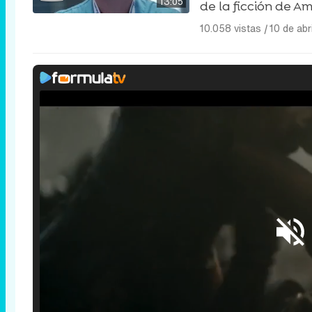
13:05
de la ficción de A
10.058 vistas
|
10 de abr