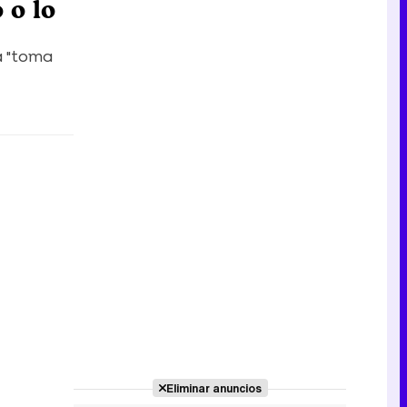
 o lo
a "toma
Eliminar anuncios