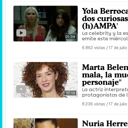
Yola Berroca
dos curiosas
(h)AMPA'
La celebrity y la 
01:39
emite este miércole
6.862 vistas
|
17 de juli
Marta Belen
mala, la mue
personaje"
La actriz interpret
07:15
protagonistas de l
8.236 vistas
|
17 de juli
Nuria Herre