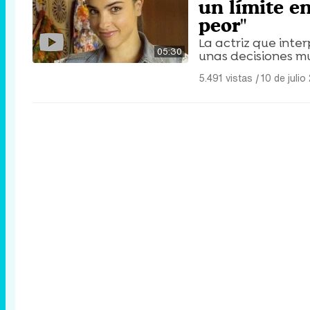
un límite en
peor"
La actriz que inter
05:30
unas decisiones mu
5.491 vistas
|
10 de julio