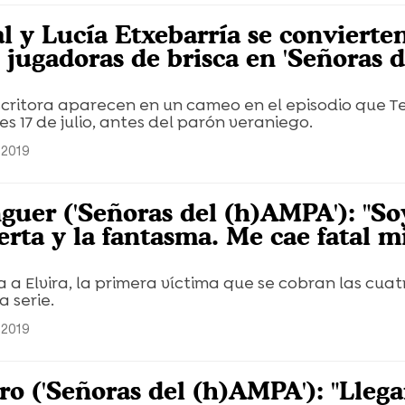
l y Lucía Etxebarría se convierte
 jugadoras de brisca en 'Señoras d
escritora aparecen en un cameo en el episodio que T
s 17 de julio, antes del parón veraniego.
o 2019
guer ('Señoras del (h)AMPA'): "So
rta y la fantasma. Me cae fatal m
a a Elvira, la primera víctima que se cobran las cuat
a serie.
o 2019
ro ('Señoras del (h)AMPA'): "Llega