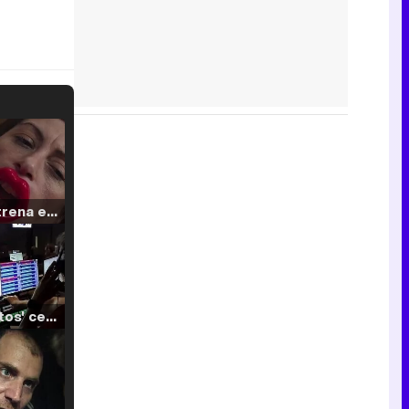
Filmin estrena el tráiler de 'Millennial Mal', su nueva comedia universitaria de la mano de Lorena Iglesias
'120 Minutos' celebra sus 2.000 programas en Telemadrid con un vídeo del día a día en la redacción