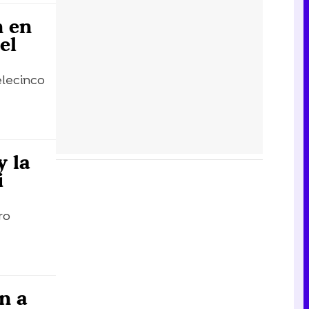
n en
el
elecinco
y la
i
ro
n a