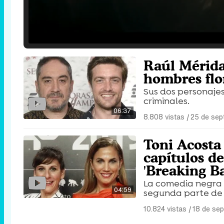
Loaded
:
25.30%
/
Unmute
Raúl Mérida
hombres flo
Sus dos personajes
criminales.
06:37
8.808 vistas
|
25 de sep
Toni Acosta
capítulos d
'Breaking Ba
La comedia negra d
04:59
segunda parte de
10.824 vistas
|
18 de sep