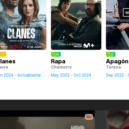
6,3
7,6
7,5
lanes
Rapa
Apagón
aura
Chamorro
Teresa
un 2024 - Actualmente
May 2022 - Oct 2024
Sep 2022 - 