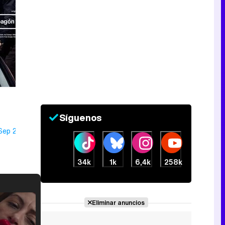
Síguenos
Sep 2022
34k
1k
6,4k
258k
Eliminar anuncios