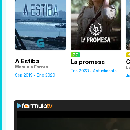
7,7
A Estiba
La promesa
C
Manuela Fortes
L
Ene 2023 - Actualmente
Sep 2019 - Ene 2020
J