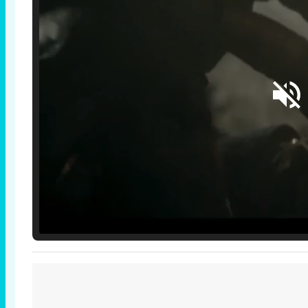
Loaded
:
25.30%
/
Unmute