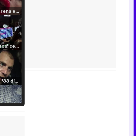
Filmin estrena el tráiler de 'Millennial Mal', su nueva comedia universitaria de la mano de Lorena Iglesias
'120 Minutos' celebra sus 2.000 programas en Telemadrid con un vídeo del día a día en la redacción
Tráiler de '33 días', la nueva serie de Atresplayer con Julián Villagrán y José Manuel Poga
Tráiler en catalán de 'Ravalear', la nueva serie de HBO Max sobre los fondos buitre