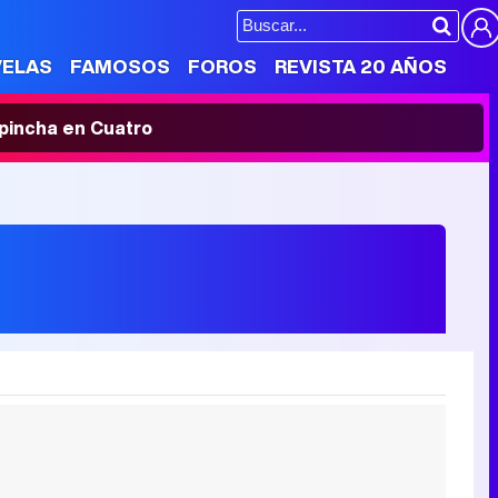
VELAS
FAMOSOS
FOROS
REVISTA 20 AÑOS
' pincha en Cuatro