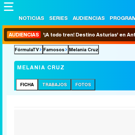
NOTICIAS
SERIES
AUDIENCIAS
PROGRA
AUDIENCIAS
'¡A todo tren! Destino Asturias' en An
FórmulaTV
Famosos
Melania Cruz
MELANIA CRUZ
FICHA
TRABAJOS
FOTOS