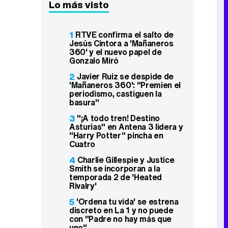
Lo más visto
1
RTVE confirma el salto de
Jesús Cintora a 'Mañaneros
360' y el nuevo papel de
Gonzalo Miró
2
Javier Ruiz se despide de
'Mañaneros 360': "Premien el
periodismo, castiguen la
basura"
3
"¡A todo tren! Destino
Asturias" en Antena 3 lidera y
"Harry Potter" pincha en
Cuatro
4
Charlie Gillespie y Justice
Smith se incorporan a la
temporada 2 de 'Heated
Rivalry'
5
'Ordena tu vida' se estrena
discreto en La 1 y no puede
con "Padre no hay más que
uno"