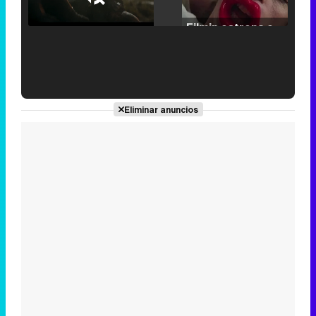
25.30%
/
Unmute
Filmin estrena el tráiler de 'Millennial Mal', su nueva comedia universitaria de la mano de Lorena Iglesias
'120 Minutos' celebra sus 2.000 programas en Telemadrid con un vídeo del día a día en la redacción
Eliminar anuncios
Tráiler de '33 días', la nueva serie de Atresplayer con Julián Villagrán y José Manuel Poga
Tráiler en catalán de 'Ravalear', la nueva serie de HBO Max sobre los fondos buitre