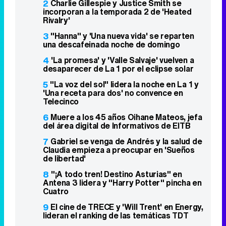
2
Charlie Gillespie y Justice Smith se
incorporan a la temporada 2 de 'Heated
Rivalry'
3
"Hanna" y 'Una nueva vida' se reparten
una descafeinada noche de domingo
4
'La promesa' y 'Valle Salvaje' vuelven a
desaparecer de La 1 por el eclipse solar
5
"La voz del sol" lidera la noche en La 1 y
'Una receta para dos' no convence en
Telecinco
6
Muere a los 45 años Oihane Mateos, jefa
del área digital de Informativos de EITB
7
Gabriel se venga de Andrés y la salud de
Claudia empieza a preocupar en 'Sueños
de libertad'
8
"¡A todo tren! Destino Asturias" en
Antena 3 lidera y "Harry Potter" pincha en
Cuatro
9
El cine de TRECE y 'Will Trent' en Energy,
lideran el ranking de las temáticas TDT