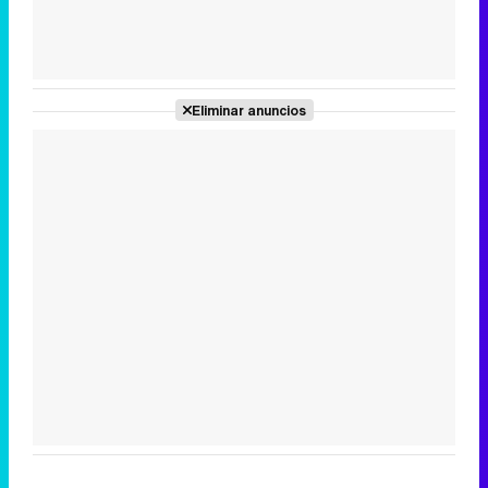
Tráiler de la tercera temporada de 'The Walking Dead: Dead City' de AMC+
Eliminar anuncios
Canción ganadora de Eurovisión 2026: DARA con "Bangaranga" por Bulgaria