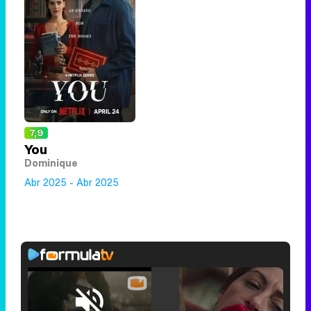
7,9
You
Dominique
Abr 2025 - Abr 2025
Loaded
: