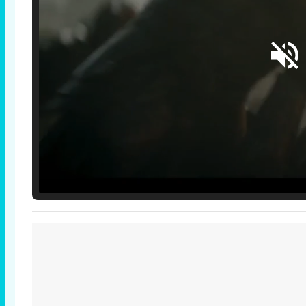
Loaded
:
25.30%
/
Unmute