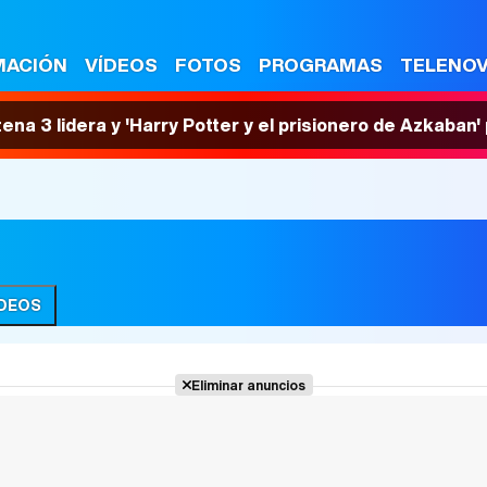
MACIÓN
VÍDEOS
FOTOS
PROGRAMAS
TELENO
tena 3 lidera y 'Harry Potter y el prisionero de Azkaban
ÍDEOS
Eliminar anuncios