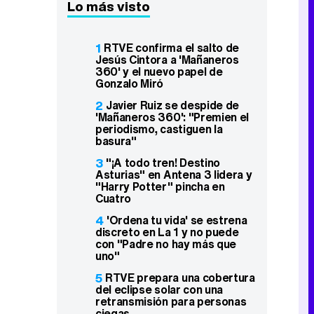
Lo más visto
1
RTVE confirma el salto de
Jesús Cintora a 'Mañaneros
360' y el nuevo papel de
Gonzalo Miró
2
Javier Ruiz se despide de
'Mañaneros 360': "Premien el
periodismo, castiguen la
basura"
3
"¡A todo tren! Destino
Asturias" en Antena 3 lidera y
"Harry Potter" pincha en
Cuatro
4
'Ordena tu vida' se estrena
discreto en La 1 y no puede
con "Padre no hay más que
uno"
5
RTVE prepara una cobertura
del eclipse solar con una
retransmisión para personas
ciegas