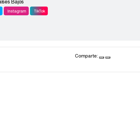
íses Bajos
r
Instagram
TikTok
Comparte: