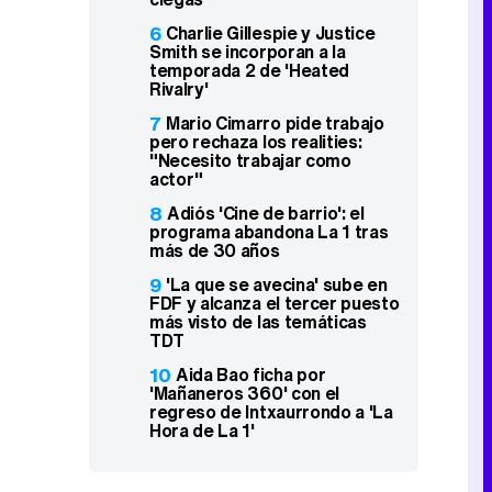
6
Charlie Gillespie y Justice
Smith se incorporan a la
temporada 2 de 'Heated
Rivalry'
7
Mario Cimarro pide trabajo
pero rechaza los realities:
"Necesito trabajar como
actor"
8
Adiós 'Cine de barrio': el
programa abandona La 1 tras
más de 30 años
9
'La que se avecina' sube en
FDF y alcanza el tercer puesto
más visto de las temáticas
TDT
10
Aida Bao ficha por
'Mañaneros 360' con el
regreso de Intxaurrondo a 'La
Hora de La 1'