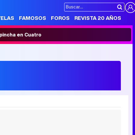
VELAS
FAMOSOS
FOROS
REVISTA 20 AÑOS
' pincha en Cuatro