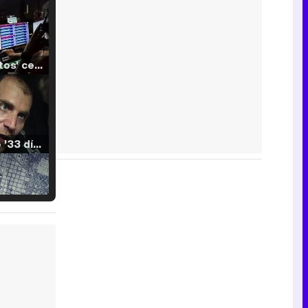
'120 Minutos' celebra sus 2.000 programas en Telemadrid con un vídeo del día a día en la redacción
Tráiler de '33 días', la nueva serie de Atresplayer con Julián Villagrán y José Manuel Poga
Tráiler en catalán de 'Ravalear', la nueva serie de HBO Max sobre los fondos buitre
Tráiler de la tercera temporada de 'The Walking Dead: Dead City' de AMC+