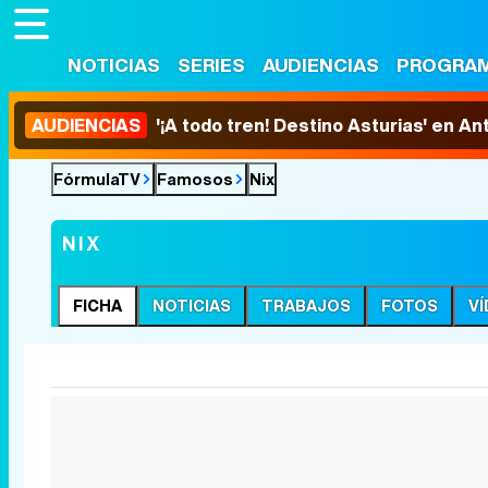
NOTICIAS
SERIES
AUDIENCIAS
PROGRA
AUDIENCIAS
'¡A todo tren! Destino Asturias' en An
FórmulaTV
Famosos
Nix
NIX
FICHA
NOTICIAS
TRABAJOS
FOTOS
V