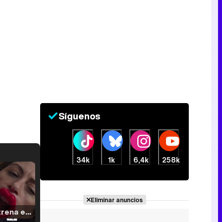
Síguenos
34k
1k
6,4k
258k
Eliminar anuncios
Filmin estrena el tráiler de 'Millennial Mal', su nueva comedia universitaria de la mano de Lorena Iglesias