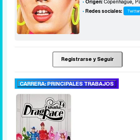
Origen:
Copenhague
,
Pa
Redes sociales:
Twitte
Registrarse y Seguir
CARRERA: PRINCIPALES TRABAJOS