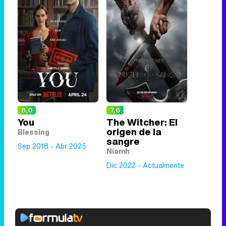
8,0
7,6
You
The Witcher: El
origen de la
Blessing
sangre
Sep 2018 - Abr 2025
Níamh
Dic 2022 - Actualmente