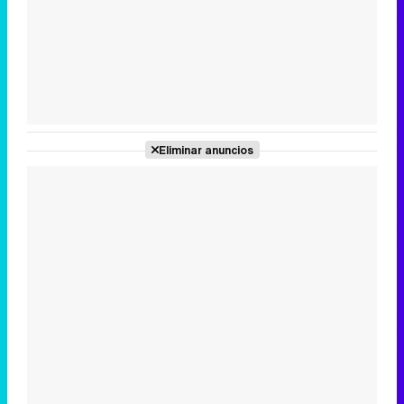
Tráiler en catalán de 'Ravalear', la nueva serie de HBO Max sobre los fondos buitre
Tráiler de la tercera temporada de 'The Walking Dead: Dead City' de AMC+
Eliminar anuncios
Canción ganadora de Eurovisión 2026: DARA con "Bangaranga" por Bulgaria