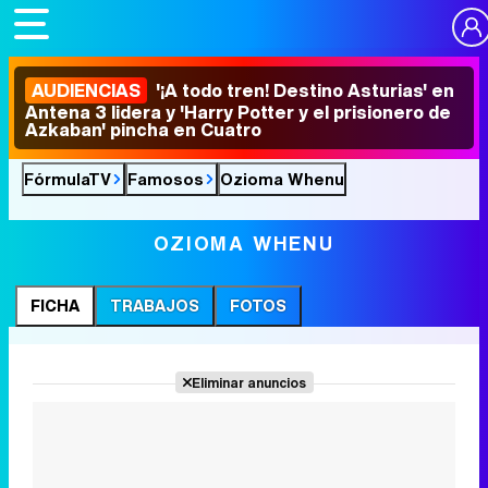
AUDIENCIAS
'¡A todo tren! Destino Asturias' en
Antena 3 lidera y 'Harry Potter y el prisionero de
Azkaban' pincha en Cuatro
FórmulaTV
Famosos
Ozioma Whenu
OZIOMA WHENU
FICHA
TRABAJOS
FOTOS
Eliminar anuncios