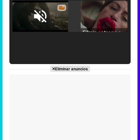
Loaded
:
25.30%
/
Unmute
Filmin estrena el tráiler de 'Millennial Mal', su nueva comedia universitaria de la mano de Lorena Iglesias
'120 Minutos' celebra sus 2.000 programas en Telemadrid con un vídeo del día a día en la redacción
Eliminar anuncios
Tráiler de '33 días', la nueva serie de Atresplayer con Julián Villagrán y José Manuel Poga