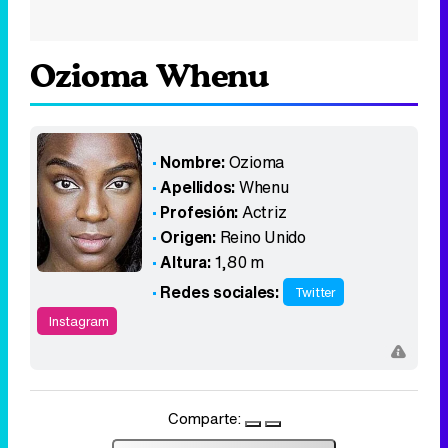
Ozioma Whenu
Nombre:
Ozioma
Apellidos:
Whenu
Profesión:
Actriz
Origen:
Reino Unido
Altura:
1,80 m
Redes sociales:
Twitter
Instagram
Comparte: