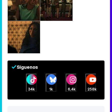
Síguenos
34k
1k
6,4k
258k