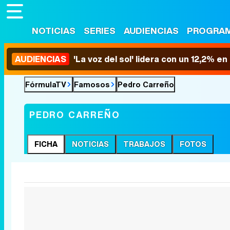
NOTICIAS
SERIES
AUDIENCIAS
PROGRA
AUDIENCIAS
'La voz del sol' lidera con un 12,2% e
FórmulaTV
Famosos
Pedro Carreño
PEDRO CARREÑO
FICHA
NOTICIAS
TRABAJOS
FOTOS