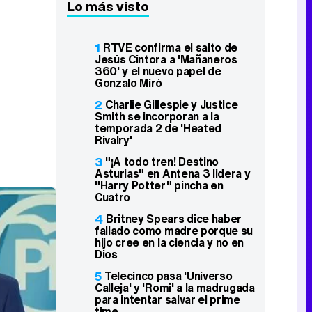
Lo más visto
1
RTVE confirma el salto de
Jesús Cintora a 'Mañaneros
360' y el nuevo papel de
Gonzalo Miró
2
Charlie Gillespie y Justice
Smith se incorporan a la
temporada 2 de 'Heated
Rivalry'
3
"¡A todo tren! Destino
Asturias" en Antena 3 lidera y
"Harry Potter" pincha en
Cuatro
4
Britney Spears dice haber
fallado como madre porque su
hijo cree en la ciencia y no en
Dios
5
Telecinco pasa 'Universo
Calleja' y 'Romi' a la madrugada
para intentar salvar el prime
time