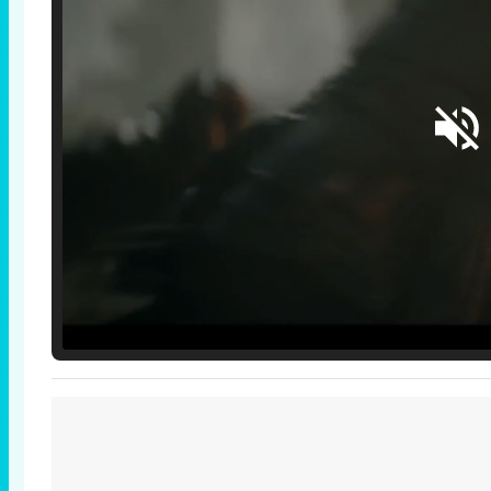
Loaded
:
25.30%
/
Unmute