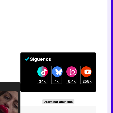
Síguenos
34k
1k
6,4k
258k
Eliminar anuncios