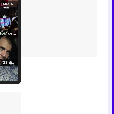
Filmin estrena el tráiler de 'Millennial Mal', su nueva comedia universitaria de la mano de Lorena Iglesias
'120 Minutos' celebra sus 2.000 programas en Telemadrid con un vídeo del día a día en la redacción
Tráiler de '33 días', la nueva serie de Atresplayer con Julián Villagrán y José Manuel Poga
Tráiler en catalán de 'Ravalear', la nueva serie de HBO Max sobre los fondos buitre