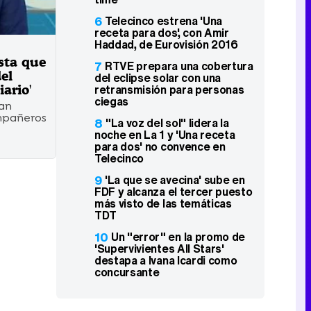
6
Telecinco estrena 'Una
receta para dos', con Amir
Haddad, de Eurovisión 2016
ista que
7
RTVE prepara una cobertura
el
del eclipse solar con una
iario'
retransmisión para personas
ciegas
ran
mpañeros
8
"La voz del sol" lidera la
noche en La 1 y 'Una receta
para dos' no convence en
Telecinco
9
'La que se avecina' sube en
FDF y alcanza el tercer puesto
más visto de las temáticas
TDT
10
Un "error" en la promo de
'Supervivientes All Stars'
destapa a Ivana Icardi como
concursante