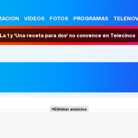
MACIÓN
VÍDEOS
FOTOS
PROGRAMAS
TELENO
n La 1 y 'Una receta para dos' no convence en Telecinco
Eliminar anuncios