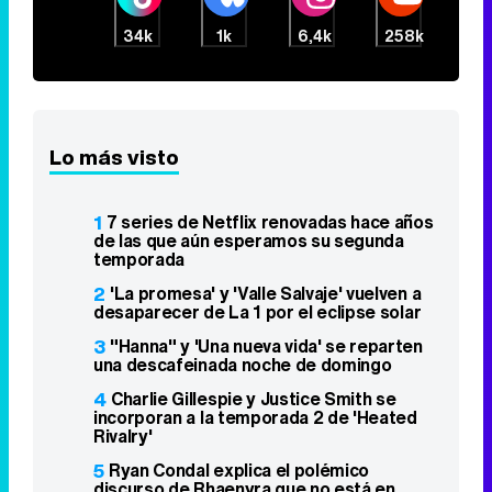
34k
1k
6,4k
258k
Lo más visto
1
7 series de Netflix renovadas hace años
de las que aún esperamos su segunda
temporada
2
'La promesa' y 'Valle Salvaje' vuelven a
desaparecer de La 1 por el eclipse solar
3
"Hanna" y 'Una nueva vida' se reparten
una descafeinada noche de domingo
4
Charlie Gillespie y Justice Smith se
incorporan a la temporada 2 de 'Heated
Rivalry'
5
Ryan Condal explica el polémico
discurso de Rhaenyra que no está en