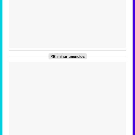
Tráiler en catalán de 'Ravalear', la nueva serie de HBO Max sobre los fondos buitre
Tráiler de la tercera temporada de 'The Walking Dead: Dead City' de AMC+
Eliminar anuncios
Canción ganadora de Eurovisión 2026: DARA con "Bangaranga" por Bulgaria