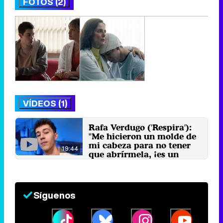
FOTOS (2)
VÍDEOS (1)
Rafa Verdugo ('Respira'):
"Me hicieron un molde de
mi cabeza para no tener
19:44
que abrírmela, ¡es un
detalle!"
19 de septiembre 2024
Síguenos