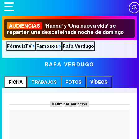
AUDIENCIAS
'Hanna' y 'Una nueva vida' se
reparten una descafeinada noche de domingo
FórmulaTV
Famosos
Rafa Verdugo
RAFA VERDUGO
FICHA
TRABAJOS
FOTOS
VÍDEOS
Eliminar anuncios