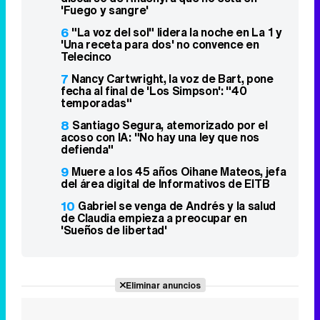
'Fuego y sangre'
6
"La voz del sol" lidera la noche en La 1 y
'Una receta para dos' no convence en
Telecinco
7
Nancy Cartwright, la voz de Bart, pone
fecha al final de 'Los Simpson': "40
temporadas"
8
Santiago Segura, atemorizado por el
acoso con IA: "No hay una ley que nos
defienda"
9
Muere a los 45 años Oihane Mateos, jefa
del área digital de Informativos de EITB
10
Gabriel se venga de Andrés y la salud
de Claudia empieza a preocupar en
'Sueños de libertad'
Eliminar anuncios