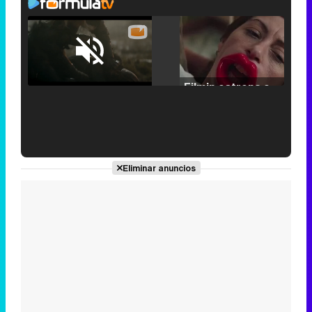
Loaded
:
25.30%
/
Unmute
Filmin estrena el tráiler de 'Millennial Mal', su nueva comedia universitaria de la mano de Lorena Iglesias
'120 Minutos' celebra sus 2.000 programas en Telemadrid con un vídeo del día a día en la redacción
Eliminar anuncios
Tráiler de '33 días', la nueva serie de Atresplayer con Julián Villagrán y José Manuel Poga