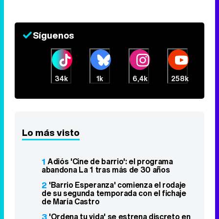
'Mariliendre' no pase"
27 de abril 2025
Síguenos
34k
1k
6,4k
258k
Lo más visto
1
Adiós 'Cine de barrio': el programa
abandona La 1 tras más de 30 años
2
'Barrio Esperanza' comienza el rodaje
de su segunda temporada con el fichaje
de María Castro
3
'Ordena tu vida' se estrena discreto en