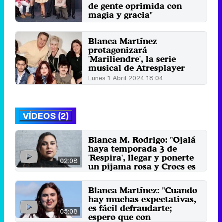
de gente oprimida con
magia y gracia"
Viernes 6 Septiembre 2024 16:08
Blanca Martínez
protagonizará
'Mariliendre', la serie
musical de Atresplayer
Lunes 1 Abril 2024 18:04
VÍDEOS (2)
Blanca M. Rodrigo: "Ojalá
haya temporada 3 de
'Respira', llegar y ponerte
02:08
un pijama rosa y Crocs es
lo mejor"
14 de noviembre 2025
Blanca Martínez: "Cuando
hay muchas expectativas,
es fácil defraudarte;
05:08
espero que con