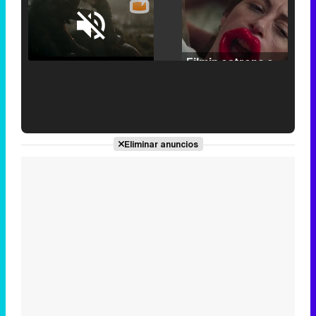
Loaded
:
25.30%
/
Unmute
Filmin estrena el tráiler de 'Millennial Mal', su nueva comedia universitaria de la mano de Lorena Iglesias
'120 Minutos' celebra sus 2.000 programas en Telemadrid con un vídeo del día a día en la redacción
Eliminar anuncios
Tráiler de '33 días', la nueva serie de Atresplayer con Julián Villagrán y José Manuel Poga
Tráiler en catalán de 'Ravalear', la nueva serie de HBO Max sobre los fondos buitre