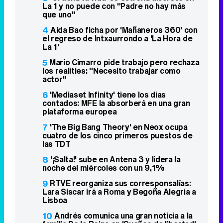
La 1 y no puede con "Padre no hay más
que uno"
4
Aida Bao ficha por 'Mañaneros 360' con
el regreso de Intxaurrondo a 'La Hora de
La 1'
5
Mario Cimarro pide trabajo pero rechaza
los realities: "Necesito trabajar como
actor"
6
'Mediaset Infinity' tiene los días
contados: MFE la absorberá en una gran
plataforma europea
7
'The Big Bang Theory' en Neox ocupa
cuatro de los cinco primeros puestos de
las TDT
8
'¡Salta!' sube en Antena 3 y lidera la
noche del miércoles con un 9,1%
9
RTVE reorganiza sus corresponsalías:
Lara Siscar irá a Roma y Begoña Alegría a
Lisboa
10
Andrés comunica una gran noticia a la