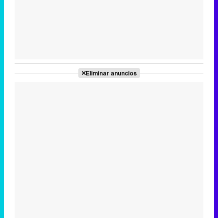
Tráiler de la tercera temporada de 'The Walking Dead: Dead City' de AMC+
Eliminar anuncios
Canción ganadora de Eurovisión 2026: DARA con "Bangaranga" por Bulgaria