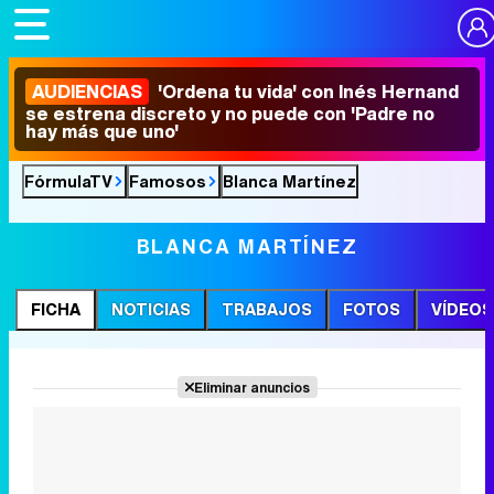
AUDIENCIAS
'Ordena tu vida' con Inés Hernand
se estrena discreto y no puede con 'Padre no
hay más que uno'
FórmulaTV
Famosos
Blanca Martínez
BLANCA MARTÍNEZ
FICHA
NOTICIAS
TRABAJOS
FOTOS
VÍDEOS
Eliminar anuncios