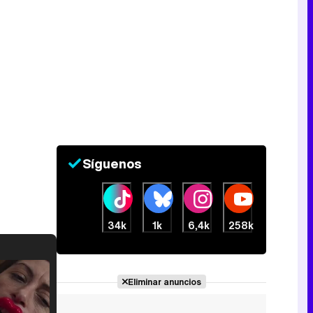
Síguenos
34k
1k
6,4k
258k
Eliminar anuncios