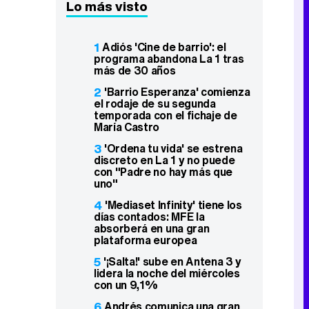
Lo más visto
1
Adiós 'Cine de barrio': el
programa abandona La 1 tras
más de 30 años
2
'Barrio Esperanza' comienza
el rodaje de su segunda
temporada con el fichaje de
María Castro
3
'Ordena tu vida' se estrena
discreto en La 1 y no puede
con "Padre no hay más que
uno"
4
'Mediaset Infinity' tiene los
días contados: MFE la
absorberá en una gran
plataforma europea
5
'¡Salta!' sube en Antena 3 y
lidera la noche del miércoles
con un 9,1%
6
Andrés comunica una gran