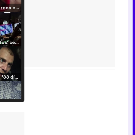
Filmin estrena el tráiler de 'Millennial Mal', su nueva comedia universitaria de la mano de Lorena Iglesias
'120 Minutos' celebra sus 2.000 programas en Telemadrid con un vídeo del día a día en la redacción
Tráiler de '33 días', la nueva serie de Atresplayer con Julián Villagrán y José Manuel Poga
Tráiler en catalán de 'Ravalear', la nueva serie de HBO Max sobre los fondos buitre