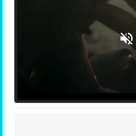
Loaded
:
25.30%
/
Unmute