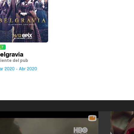
,7
elgravia
liente del pub
ar 2020 - Abr 2020