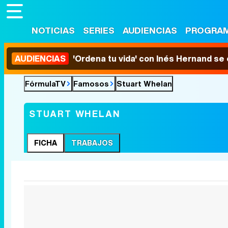
NOTICIAS
SERIES
AUDIENCIAS
PROGRA
AUDIENCIAS
'Ordena tu vida' con Inés Hernand se
FórmulaTV
Famosos
Stuart Whelan
STUART WHELAN
FICHA
TRABAJOS