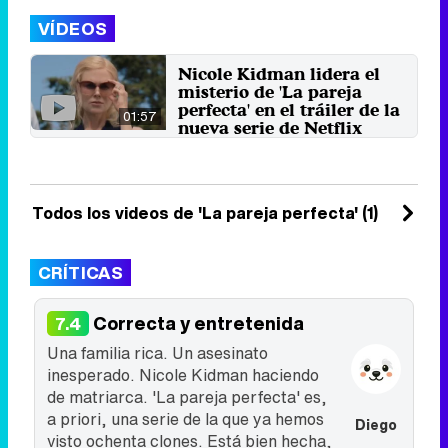
VÍDEOS
Nicole Kidman lidera el
misterio de 'La pareja
perfecta' en el tráiler de la
01:57
nueva serie de Netflix
La cotizada actriz repite con la
directora Susanne Bier tras su
colaboración previa en ...
12 de julio 2024
Todos los videos de 'La pareja perfecta' (1)
CRÍTICAS
Correcta y entretenida
7.4
Una familia rica. Un asesinato
inesperado. Nicole Kidman haciendo
de matriarca. 'La pareja perfecta' es,
a priori, una serie de la que ya hemos
Diego
visto ochenta clones. Está bien hecha,