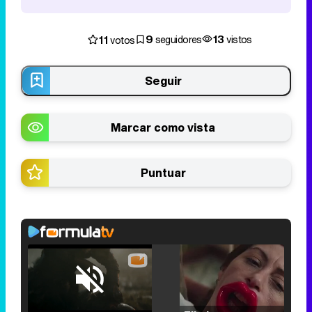
9
13
11
seguidores
vistos
votos
Seguir
Marcar como vista
Puntuar
Loaded
:
25.30%
/
Unmute