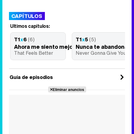
CAPÍTULOS
Últimos capítulos:
T1
x
6
(6)
T1
x
5
(5)
Ahora me siento mejor
Nunca te abandonaré
That Feels Better
Never Gonna Give You Up
Guía de episodios
Eliminar anuncios