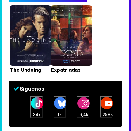
The Undoing
Expatriadas
Síguenos
34k
1k
6,4k
258k