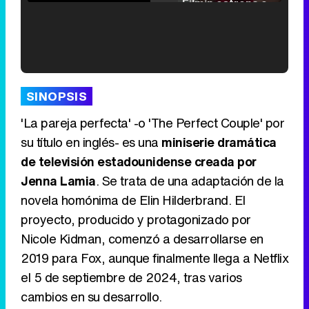
Filmin estrena el tráiler de 'Millennial Mal', su nueva comedia universitaria de la mano de Lorena Iglesias
'120 Minutos' celebra sus 2.000 programas en Telemadrid con un vídeo del día a día en la redacción
SINOPSIS
'La pareja perfecta' -o 'The Perfect Couple' por
su título en inglés- es una
miniserie dramática
de televisión estadounidense creada por
Tráiler de '33 días', la nueva serie de Atresplayer con Julián Villagrán y José Manuel Poga
Jenna Lamia
. Se trata de una adaptación de la
novela homónima de Elin Hilderbrand. El
proyecto, producido y protagonizado por
Nicole Kidman, comenzó a desarrollarse en
Tráiler en catalán de 'Ravalear', la nueva serie de HBO Max sobre los fondos buitre
2019 para Fox, aunque finalmente llega a Netflix
el 5 de septiembre de 2024, tras varios
cambios en su desarrollo.