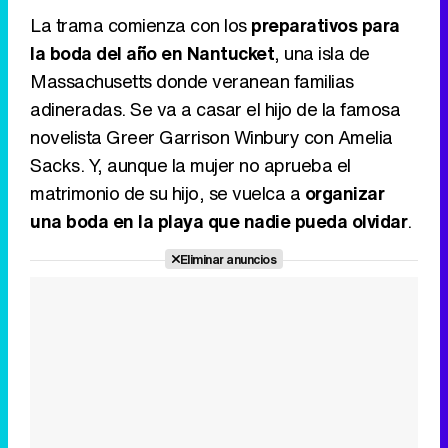
Tráiler de la tercera temporada de 'The Walking Dead: Dead City' de AMC+
La trama comienza con los
preparativos para
la boda del año en Nantucket
, una isla de
Massachusetts donde veranean familias
adineradas. Se va a casar el hijo de la famosa
Canción ganadora de Eurovisión 2026: DARA con "Bangaranga" por Bulgaria
novelista Greer Garrison Winbury con Amelia
Sacks. Y, aunque la mujer no aprueba el
matrimonio de su hijo, se vuelca a
organizar
una boda en la playa que nadie pueda olvidar
.
Eliminar anuncios