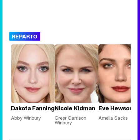
REPARTO
Dakota Fanning
Nicole Kidman
Eve Hewson
Abby Winbury
Greer Garrison
Amelia Sacks
Winbury