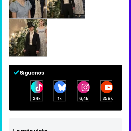
Síguenos
34k
1k
6,4k
258k
Lo más visto