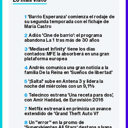
1
'Barrio Esperanza' comienza el rodaje de
su segunda temporada con el fichaje de
María Castro
2
Adiós 'Cine de barrio': el programa
abandona La 1 tras más de 30 años
3
'Mediaset Infinity' tiene los días
contados: MFE la absorberá en una gran
plataforma europea
4
Andrés comunica una gran noticia a la
familia De la Reina en 'Sueños de libertad'
5
'¡Salta!' sube en Antena 3 y lidera la
noche del miércoles con un 9,1%
6
Telecinco estrena 'Una receta para dos',
con Amir Haddad, de Eurovisión 2016
7
Netflix estrenará en primicia un avance
extendido de 'Grand Theft Auto VI'
8
Un "error" en la promo de
'Supervivientes All Stars' destapa a Ivana