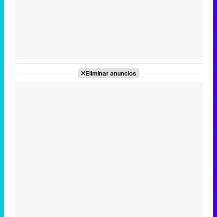
Tráiler de la tercera temporada de 'The Walking Dead: Dead City' de AMC+
Eliminar anuncios
Canción ganadora de Eurovisión 2026: DARA con "Bangaranga" por Bulgaria