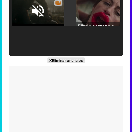
Loaded
:
25.30%
/
Unmute
Filmin estrena el tráiler de 'Millennial Mal', su nueva comedia universitaria de la mano de Lorena Iglesias
'120 Minutos' celebra sus 2.000 programas en Telemadrid con un vídeo del día a día en la redacción
Eliminar anuncios
Tráiler de '33 días', la nueva serie de Atresplayer con Julián Villagrán y José Manuel Poga
Tráiler en catalán de 'Ravalear', la nueva serie de HBO Max sobre los fondos buitre