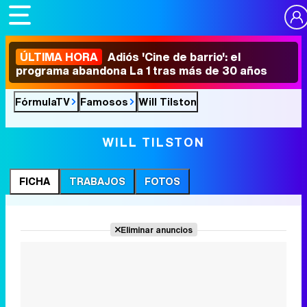
ÚLTIMA HORA
Adiós 'Cine de barrio': el
programa abandona La 1 tras más de 30 años
FórmulaTV
Famosos
Will Tilston
WILL TILSTON
FICHA
TRABAJOS
FOTOS
Eliminar anuncios