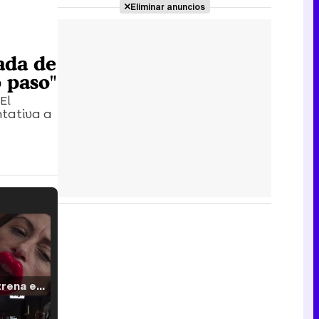
Eliminar anuncios
nada de
o paso"
El
ntativa a
Filmin estrena el tráiler de 'Millennial Mal', su nueva comedia universitaria de la mano de Lorena Iglesias