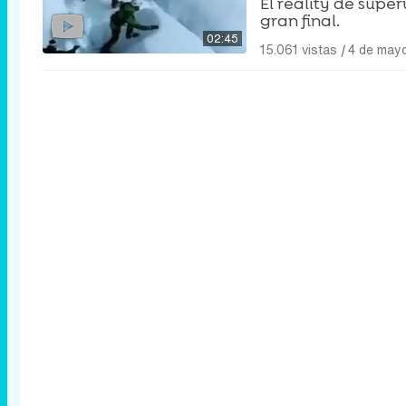
El reality de supe
gran final.
02:45
15.061 vistas
|
4 de may