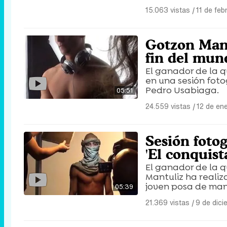
15.063 vistas
|
11 de feb
Gotzon Mant
fin del mun
El ganador de la q
en una sesión foto
Pedro Usabiaga.
05:51
24.559 vistas
|
12 de en
Sesión foto
'El conquist
El ganador de la q
Mantuliz ha realiz
joven posa de man
05:39
21.369 vistas
|
9 de dic