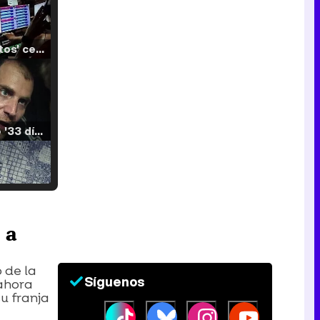
'120 Minutos' celebra sus 2.000 programas en Telemadrid con un vídeo del día a día en la redacción
Tráiler de '33 días', la nueva serie de Atresplayer con Julián Villagrán y José Manuel Poga
Tráiler en catalán de 'Ravalear', la nueva serie de HBO Max sobre los fondos buitre
 a
o de la
Síguenos
 ahora
Tráiler de la tercera temporada de 'The Walking Dead: Dead City' de AMC+
u franja