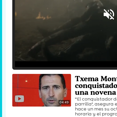
Loaded
:
25.30%
/
Unmute
Txema Monto
conquistado
una novena 
"'El conquistador d
04:49
parrilla", asegura
hace un mes su oct
horaria y el progr