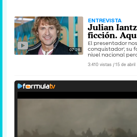
ENTREVISTA
Julian Iantz
ficción. Aqu
El presentador nos
conquistador', su 
07:28
nivel nacional per
3.410 vistas
|
15 de abril