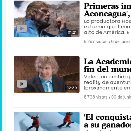
Primeras im
Aconcagua',
La productora Host
extrema que llevar
alto de América. E
01:21
9.287 vistas
|
6 de junio
La Academia
fin del mun
Video, no emitido 
reality de aventura
(próximamente en 
02:39
8.738 vistas
|
30 de jun
'El conquist
a su ganado