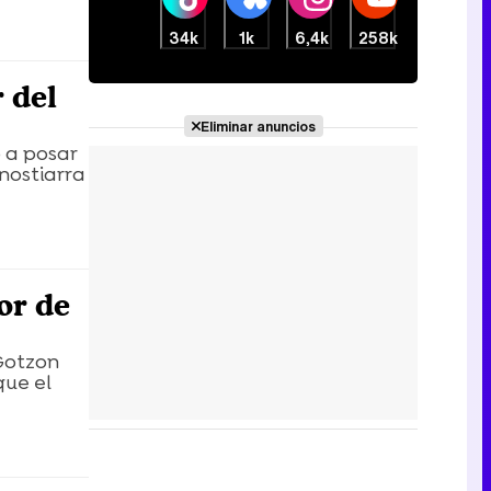
34k
1k
6,4k
258k
Canción ganadora de Eurovisión 2026: DARA con "Bangaranga" por Bulgaria
 del
Eliminar anuncios
o a posar
nostiarra
or de
 Gotzon
que el