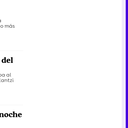
a
co más
 del
ba al
Iantzi
 noche