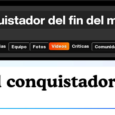
uistador del fin del
ias
Vídeos
Críticas
Equipo
Fotos
Comunid
l conquistador 