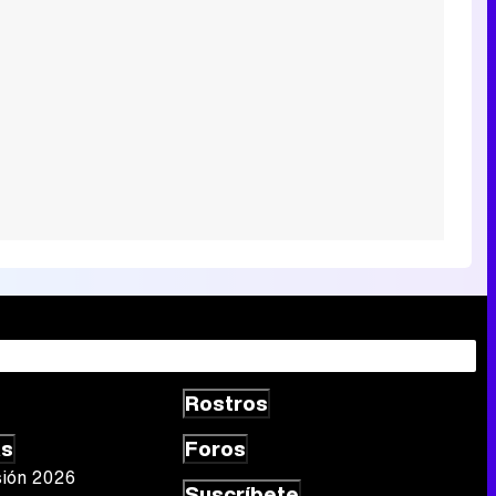
Rostros
as
Foros
sión 2026
Suscríbete