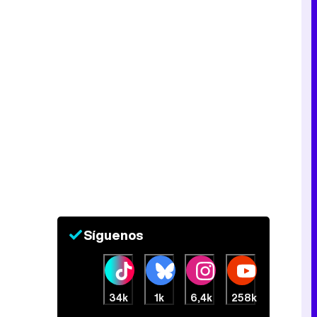
Síguenos
34k
1k
6,4k
258k