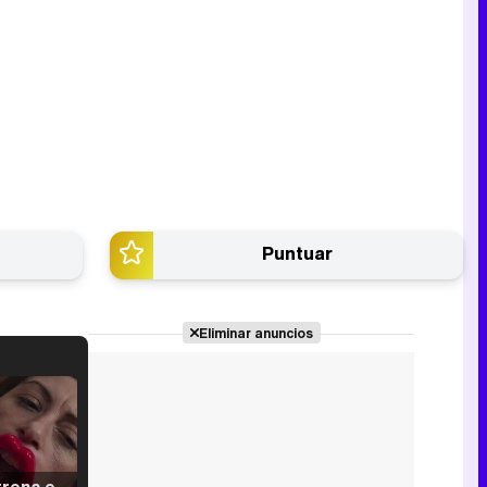
Puntuar
Eliminar anuncios
Filmin estrena el tráiler de 'Millennial Mal', su nueva comedia universitaria de la mano de Lorena Iglesias