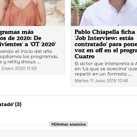
ogramas más
Pablo Chiapella ficha
os de 2020: De
'Job Interview: estás
ivientes' a 'OT 2020'
contratado' para pone
voz en off en el prog
ando el inicio del año
Cuatro
copilamos los programas,
 y relity shows ...
El actor que interpreta 
1 Enero 2020 11:59
en 'La que se avecina' vu
repetir en un formato ...
Martes 11 Junio 2019 10:46
tado' (3)
Eliminar anuncios