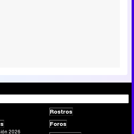
Rostros
as
Foros
sión 2026