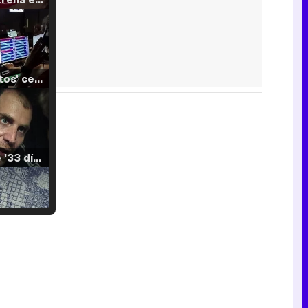
'120 Minutos' celebra sus 2.000 programas en Telemadrid con un vídeo del día a día en la redacción
Tráiler de '33 días', la nueva serie de Atresplayer con Julián Villagrán y José Manuel Poga
Tráiler en catalán de 'Ravalear', la nueva serie de HBO Max sobre los fondos buitre