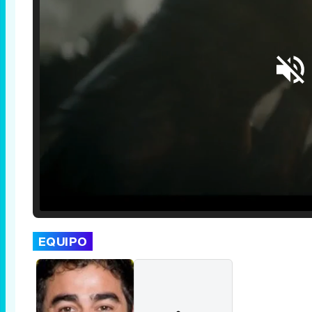
Loaded
:
25.30%
/
Unmute
EQUIPO