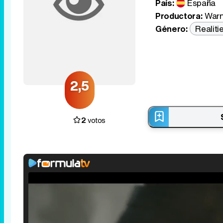
País:
España
Productora:
Warn
Género:
Realiti
2,5
2
votos