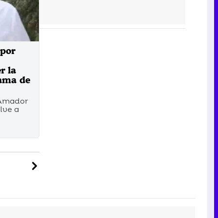
 por
r la
rama de
a Amador
elve a