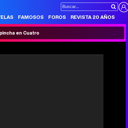
VELAS
FAMOSOS
FOROS
REVISTA 20 AÑOS
' pincha en Cuatro