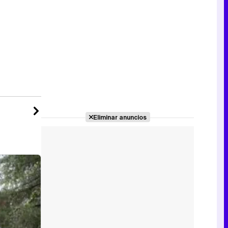
Tráiler de la tercera temporada de 'The Walking Dead: Dead City' de AMC+
Canción ganadora de Eurovisión 2026: DARA con "Bangaranga" por Bulgaria
Eliminar anuncios