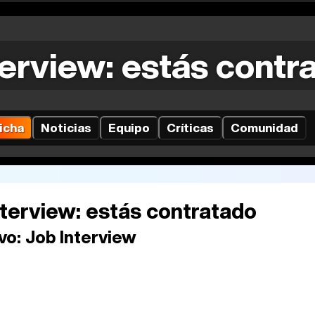
terview: estás contr
icha
Noticias
Equipo
Críticas
Comunidad
nterview: estás contratado
vo:
Job Interview