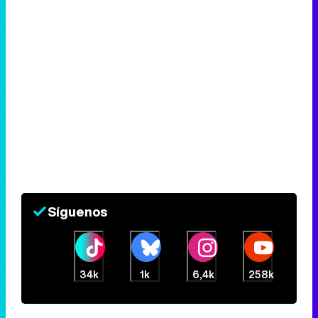
Síguenos
34k
1k
6,4k
258k