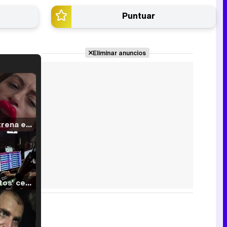
Puntuar
Eliminar anuncios
Filmin estrena el tráiler de 'Millennial Mal', su nueva comedia universitaria de la mano de Lorena Iglesias
'120 Minutos' celebra sus 2.000 programas en Telemadrid con un vídeo del día a día en la redacción