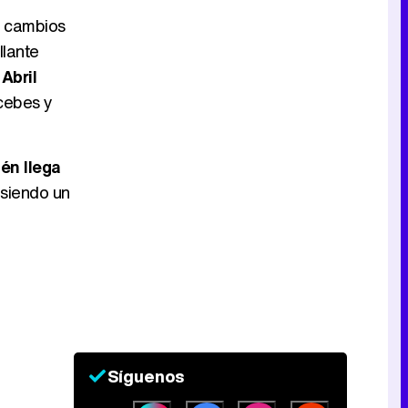
s cambios
llante
 Abril
cebes y
én llega
 siendo un
Síguenos