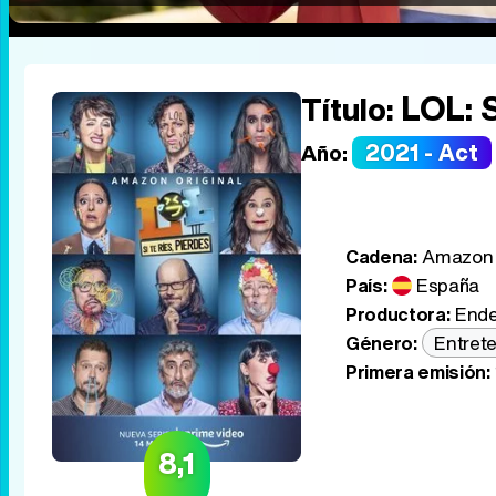
LOL: S
Título:
2021 - Act
Año:
Cadena:
Amazon 
País:
España
Productora:
Ende
Género:
Entret
Primera emisión:
8,1