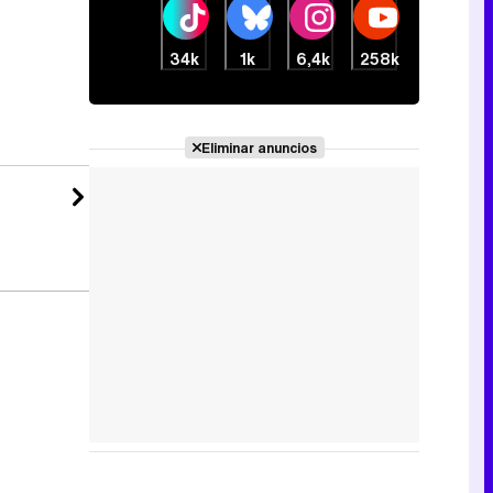
34k
1k
6,4k
258k
Eliminar anuncios