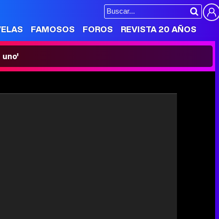
VELAS
FAMOSOS
FOROS
REVISTA 20 AÑOS
 uno'