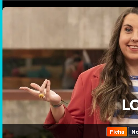
LO
Ficha
No