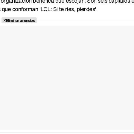
organización benéfica que escojan. Son seis capítulos en
que conforman 'LOL: Si te ríes, pierdes'.
Eliminar anuncios