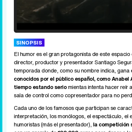
Loaded
:
25.30%
/
Unmute
SINOPSIS
El humor es el gran protagonista de este espacio 
director, productor y presentador Santiago Segura 
temporada donde, como su nombre indica, gana el
conocidos por el público español, como Anabel A
tiempo estando serio
mientas intenta hacer reír 
sala de control como copresentador para no perde
Cada uno de los famosos que participan se caract
interpretación, los monólogos, el espectáculo, el e
humoristas (más el presentador),
la competición 