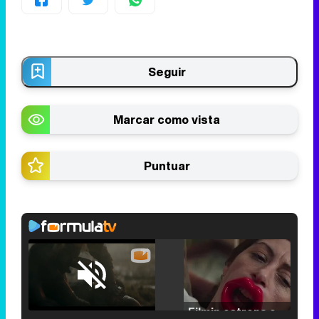
Seguir
Marcar como vista
Puntuar
Loaded
:
25.30%
/
Unmute
Filmin estrena el tráiler de 'Millennial Mal', su nueva comedia universitaria de la mano de Lorena Iglesias