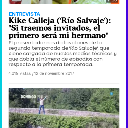
11:38
Tráiler en catalán de 'Ravalear', la nueva serie de HBO Max sobre los fondos buitre
ENTREVISTA
Kike Calleja ('Río Salvaje'):
"Si traemos invitados, el
primero será mi hermano"
Tráiler de la tercera temporada de 'The Walking Dead: Dead City' de AMC+
El presentador nos da las claves de la
segunda temporada de 'Río Salvaje', que
viene cargada de nuevos medios técnicos y
que dobla el número de episodios con
respecto a la primera temporada.
Canción ganadora de Eurovisión 2026: DARA con "Bangaranga" por Bulgaria
4.019 vistas
|
12 de noviembre 2017