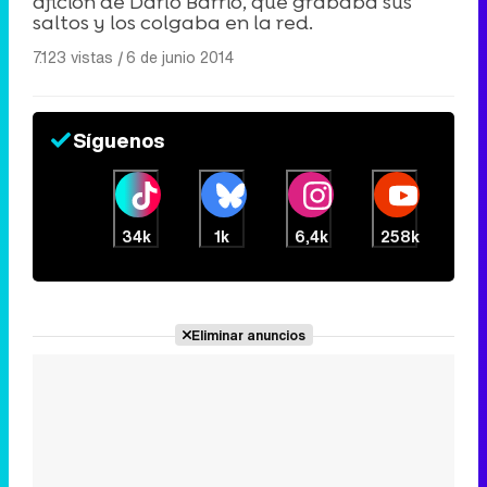
afición de Darío Barrio, que grababa sus
saltos y los colgaba en la red.
7.123 vistas
|
6 de junio 2014
Síguenos
34k
1k
6,4k
258k
Eliminar anuncios