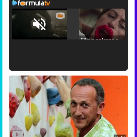
Loaded
:
25.30%
/
Unmute
Filmin estrena el tráiler de 'Millennial Mal', su nueva comedia universitaria de la mano de Lorena Iglesias
'120 Minutos' celebra sus 2.000 programas en Telemadrid con un vídeo del día a día en la redacción
Tráiler de '33 días', la nueva serie de Atresplayer con Julián Villagrán y José Manuel Poga