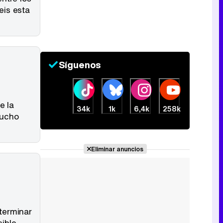
Tráiler de la tercera temporada de 'The Walking Dead: Dead City' de AMC+
eis esta
Canción ganadora de Eurovisión 2026: DARA con "Bangaranga" por Bulgaria
Síguenos
e la
34k
1k
6,4k
258k
mucho
Eliminar anuncios
terminar
sible