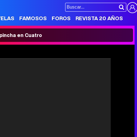
VELAS
FAMOSOS
FOROS
REVISTA 20 AÑOS
' pincha en Cuatro