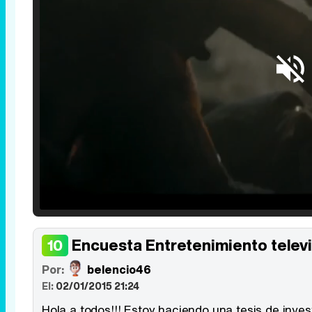
Loaded
:
25.30%
/
Unmute
Encuesta Entretenimiento televi
10
Por:
belencio46
El:
02/01/2015 21:24
Hola a todos!!! Estoy haciendo una tesis de inves