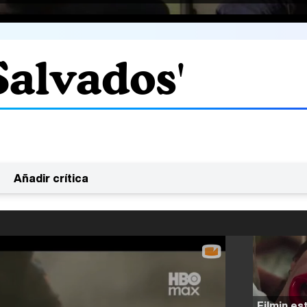
Salvados'
Añadir crítica