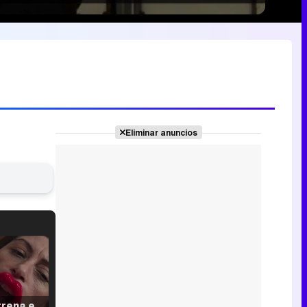
Eliminar anuncios
Filmin estrena el tráiler de 'Millennial Mal', su nueva comedia universitaria de la mano de Lorena Iglesias