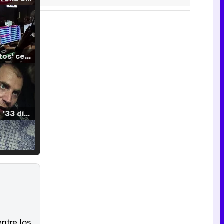
'120 Minutos' celebra sus 2.000 programas en Telemadrid con un vídeo del día a día en la redacción
Tráiler de '33 días', la nueva serie de Atresplayer con Julián Villagrán y José Manuel Poga
Tráiler en catalán de 'Ravalear', la nueva serie de HBO Max sobre los fondos buitre
ntre los