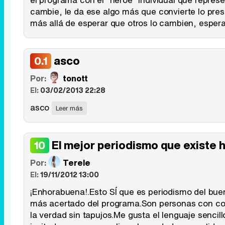
cambie, le da ese algo más que convierte lo pr
más allá de esperar que otros lo cambien, esperar
asco
0.1
Por:
tonott
El:
03/02/2013 22:28
asco
Leer más
El mejor periodismo que existe 
10
Por:
Terele
El:
19/11/2012 13:00
¡Enhorabuena!.Esto SÍ que es periodismo del bue
más acertado del programa.Son personas con cono
la verdad sin tapujos.Me gusta el lenguaje sencil