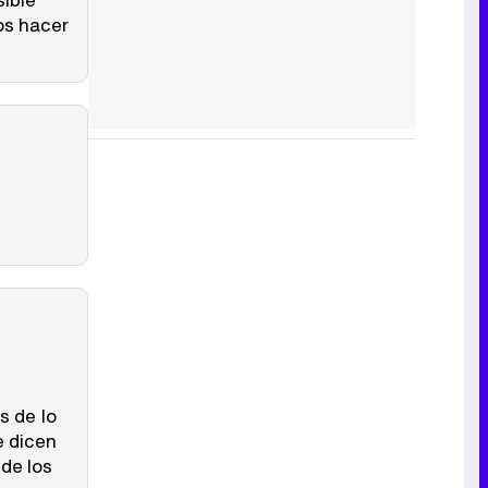
os hacer
s de lo
e dicen
 de los