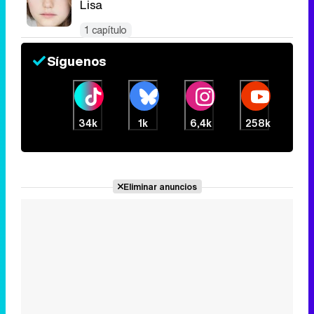
Lisa
1 capítulo
Síguenos
34k
1k
6,4k
258k
Eliminar anuncios