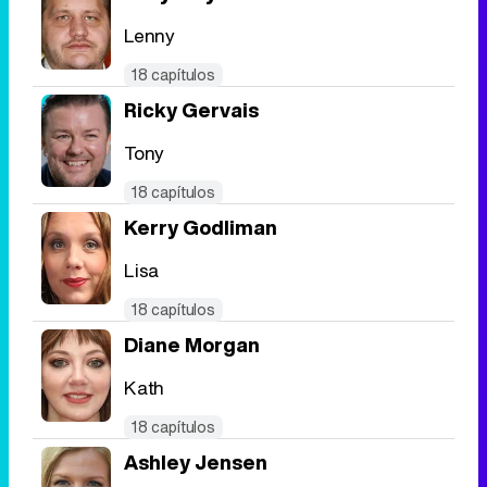
Lenny
Tráiler en catalán de 'Ravalear', la nueva serie de HBO Max sobre los fondos buitre
18 capítulos
Ricky Gervais
Tony
Tráiler de la tercera temporada de 'The Walking Dead: Dead City' de AMC+
18 capítulos
Kerry Godliman
Lisa
Canción ganadora de Eurovisión 2026: DARA con "Bangaranga" por Bulgaria
18 capítulos
Diane Morgan
Kath
18 capítulos
Ashley Jensen