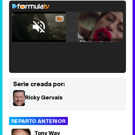
Loaded
:
25.30%
/
Unmute
Filmin estrena el tráiler de 'Millennial Mal', su nueva comedia universitaria de la mano de Lorena Iglesias
'120 Minutos' celebra sus 2.000 programas en Telemadrid con un vídeo del día a día en la redacción
Serie creada por:
Ricky Gervais
Tráiler de '33 días', la nueva serie de Atresplayer con Julián Villagrán y José Manuel Poga
REPARTO ANTERIOR
Tony Way