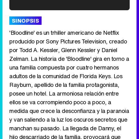
'120 Minutos' celebra sus 2.000 programas en Telemadrid con un vídeo del día a día en la redacción
SINOPSIS
'Bloodline' es un trhiller americano de Netflix
producido por Sony Pictures Television, creado
por Todd A. Kessler, Glenn Kessler y Daniel
Tráiler de '33 días', la nueva serie de Atresplayer con Julián Villagrán y José Manuel Poga
Zelman. La historia de 'Bloodline' gira en torno a
una familia compuesta por cuatro hermanos
adultos de la comunidad de Florida Keys. Los
Rayburn, apellido de la familia protagonista,
Tráiler en catalán de 'Ravalear', la nueva serie de HBO Max sobre los fondos buitre
posee un hotel. La armoniosa relación entre
ellos se va corrompiendo poco a poco, a
medida que crece la desconfianza y la paranoia
y van saliendo a la luz los oscuros secretos que
Tráiler de la tercera temporada de 'The Walking Dead: Dead City' de AMC+
manchan su pasado. La llegada de Danny, el
hijo descarriado de la familia, provocará que