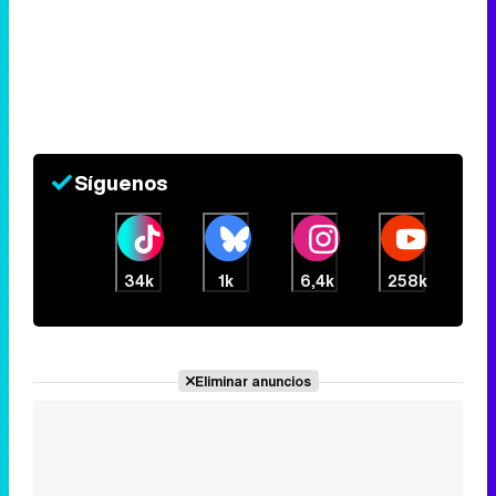
Síguenos
34k
1k
6,4k
258k
Eliminar anuncios