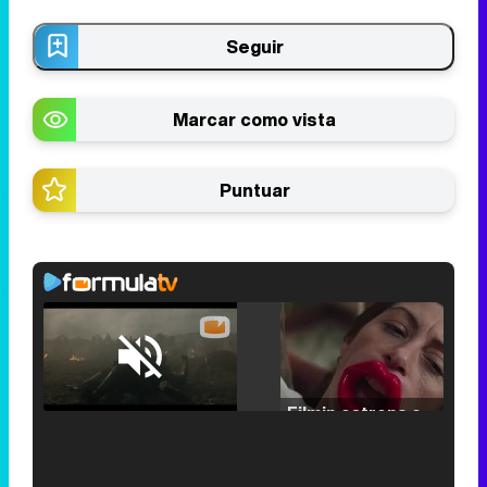
Seguir
Marcar como vista
Puntuar
Loaded
:
29.30%
/
Unmute
Filmin estrena el tráiler de 'Millennial Mal', su nueva comedia universitaria de la mano de Lorena Iglesias