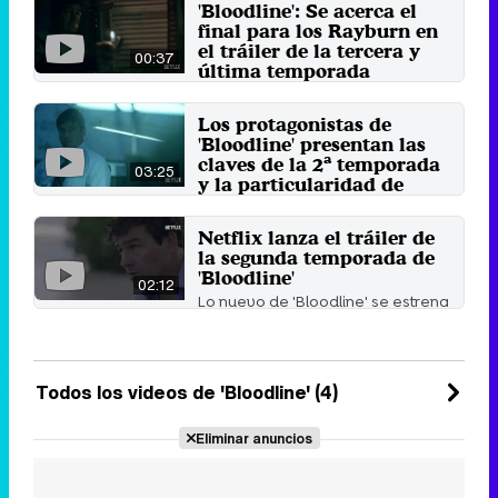
'Bloodline': Se acerca el
final para los Rayburn en
el tráiler de la tercera y
00:37
última temporada
Los diez últimos episodios del
drama, que se estrenará el
Los protagonistas de
próximo 26 de mayo, seguirá ...
'Bloodline' presentan las
18 de abril 2017
claves de la 2ª temporada
03:25
y la particularidad de
rodar en Los Cayos
EL 27 de mayo estarán disponibles
Netflix lanza el tráiler de
en la plataforma de streaming los
la segunda temporada de
nuevos episodios de ...
'Bloodline'
19 de abril 2016
02:12
Lo nuevo de 'Bloodline' se estrena
en la cadena líder de televisión
por Internet el ...
11 de abril 2016
Todos los videos de 'Bloodline' (4)
Eliminar anuncios