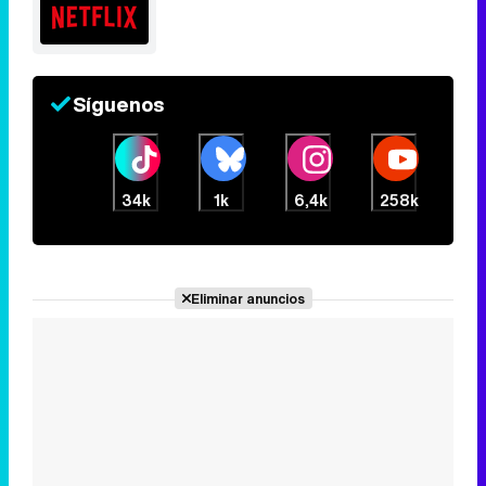
Tráiler de la tercera temporada de 'The Walking Dead: Dead City' de AMC+
Síguenos
Canción ganadora de Eurovisión 2026: DARA con "Bangaranga" por Bulgaria
34k
1k
6,4k
258k
Eliminar anuncios