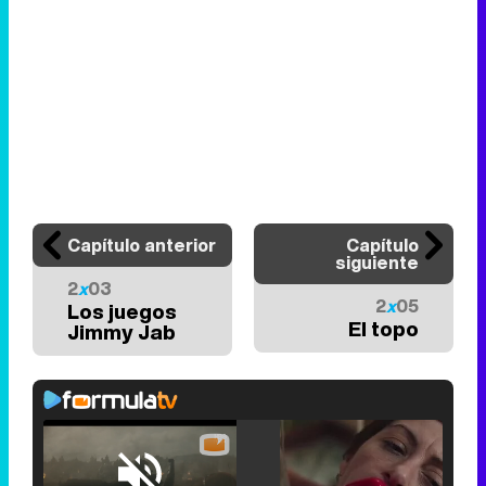
Capítulo anterior
Capítulo
siguiente
2
x
03
2
x
05
Los juegos
El topo
Jimmy Jab
Loaded
: