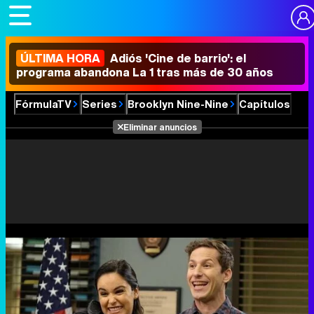
ÚLTIMA HORA
Adiós 'Cine de barrio': el
programa abandona La 1 tras más de 30 años
FórmulaTV
Series
Brooklyn Nine-Nine
Capítulos
Eliminar anuncios