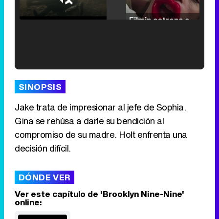
29.30%
/
Unmute
Filmin estrena el tráiler de 'Millennial Mal', su nueva comedia universitaria de la mano de Lorena Iglesias
'120 Minutos' celebra sus 2.000 programas en Telemadrid con un vídeo del día a día en la redacción
SINOPSIS
Jake trata de impresionar al jefe de Sophia.
Gina se rehúsa a darle su bendición al
Tráiler de '33 días', la nueva serie de Atresplayer con Julián Villagrán y José Manuel Poga
compromiso de su madre. Holt enfrenta una
decisión difícil.
DÓNDE VER
Tráiler en catalán de 'Ravalear', la nueva serie de HBO Max sobre los fondos buitre
Ver este capítulo de 'Brooklyn Nine-Nine'
online: