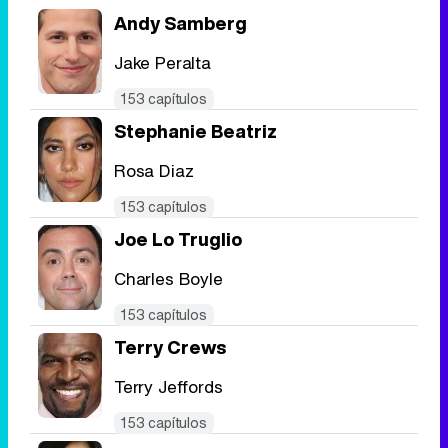
Andy Samberg
Jake Peralta
Tráiler en catalán de 'Ravalear', la nueva serie de HBO Max sobre los fondos buitre
153 capítulos
Stephanie Beatriz
Rosa Diaz
Tráiler de la tercera temporada de 'The Walking Dead: Dead City' de AMC+
153 capítulos
Joe Lo Truglio
Charles Boyle
Canción ganadora de Eurovisión 2026: DARA con "Bangaranga" por Bulgaria
153 capítulos
Terry Crews
Terry Jeffords
153 capítulos