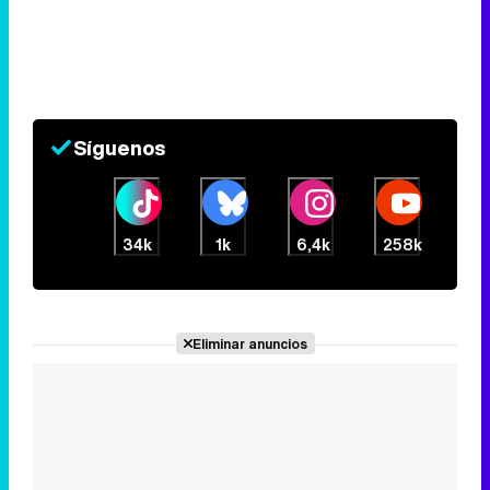
Síguenos
34k
1k
6,4k
258k
Eliminar anuncios