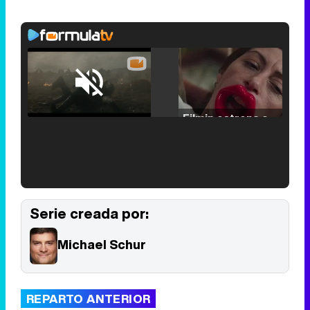
Loaded
:
25.30%
/
Unmute
Filmin estrena el tráiler de 'Millennial Mal', su nueva comedia universitaria de la mano de Lorena Iglesias
'120 Minutos' celebra sus 2.000 programas en Telemadrid con un vídeo del día a día en la redacción
Serie creada por:
Michael Schur
Tráiler de '33 días', la nueva serie de Atresplayer con Julián Villagrán y José Manuel Poga
REPARTO ANTERIOR