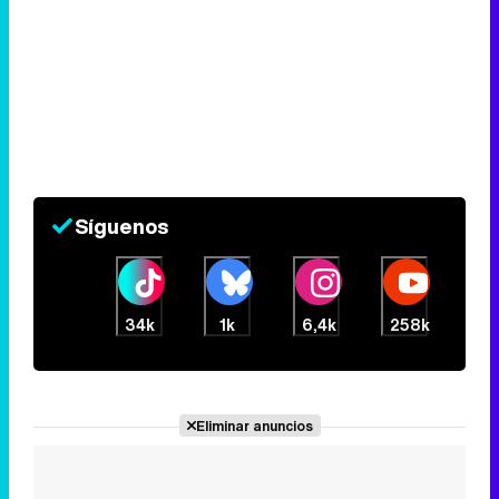
Síguenos
34k
1k
6,4k
258k
Eliminar anuncios