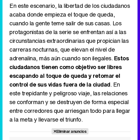
Tráiler de la tercera temporada de 'The Walking Dead: Dead City' de AMC+
En este escenario, la libertad de los ciudadanos
acaba donde empieza el toque de queda,
cuando la gente teme salir de sus casas. Los
protagonistas de la serie se enfrentan así a las
Canción ganadora de Eurovisión 2026: DARA con "Bangaranga" por Bulgaria
circunstancias extraordinarias que propician las
carreras nocturnas, que elevan el nivel de
adrenalina, más aún cuando son ilegales.
Estos
ciudadanos tienen como objetivo ser libres
escapando al toque de queda y retomar el
control de sus vidas fuera de la ciudad
. En
este trepidante y peligroso viaje, las relaciones
se conforman y se destruyen de forma especial
entre corredores que arriesgan todo para llegar
a la meta y llevarse el triunfo.
Eliminar anuncios