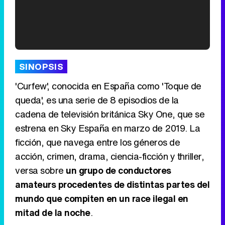
'120 Minutos' celebra sus 2.000 programas en Telemadrid con un vídeo del día a día en la redacción
SINOPSIS
'Curfew', conocida en España como 'Toque de
queda', es una serie de 8 episodios de la
cadena de televisión británica Sky One, que se
Tráiler de '33 días', la nueva serie de Atresplayer con Julián Villagrán y José Manuel Poga
estrena en Sky España en marzo de 2019. La
ficción, que navega entre los géneros de
acción, crimen, drama, ciencia-ficción y thriller,
versa sobre
un grupo de conductores
Tráiler en catalán de 'Ravalear', la nueva serie de HBO Max sobre los fondos buitre
amateurs procedentes de distintas partes del
mundo que compiten en un race ilegal en
mitad de la noche
.