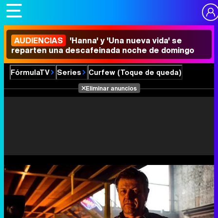
AUDIENCIAS
'Hanna' y 'Una nueva vida' se
reparten una descafeinada noche de domingo
FórmulaTV
Series
Curfew (Toque de queda)
Eliminar anuncios