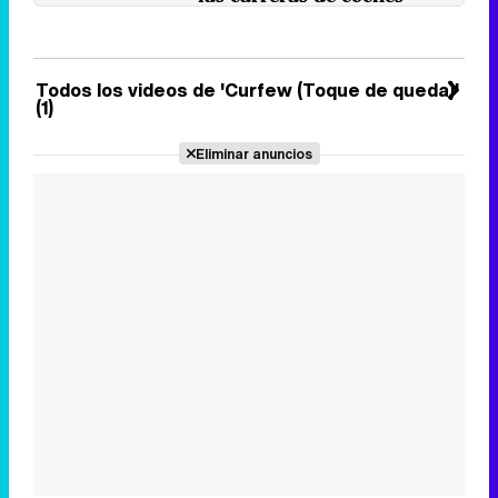
El drama de acción narra la
búsqueda de la libertad de unos
personajes sometidos a una ...
5 de febrero 2019
Todos los videos de 'Curfew (Toque de queda)'
(1)
Eliminar anuncios