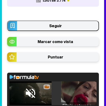
1.501
de 3.774
Seguir
Marcar como vista
Puntuar
Loaded
:
25.30%
/
Unmute
Filmin estrena el tráiler de 'Millennial Mal', su nueva comedia universitaria de la mano de Lorena Iglesias