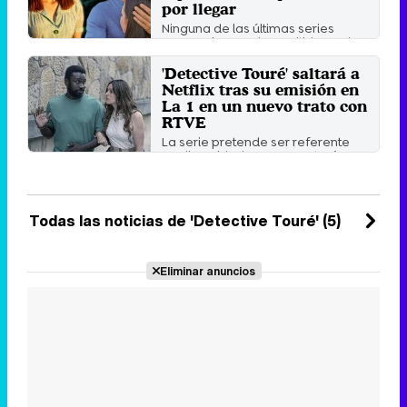
por llegar
Ninguna de las últimas series
semanales que ha emitido La 1 ha
mantenido su franja de ...
'Detective Touré' saltará a
Miércoles 7 Agosto 2024 10:17
Netflix tras su emisión en
La 1 en un nuevo trato con
RTVE
La serie pretende ser referente
en diversidad ya que contará por
primera vez con un ...
Martes 7 Mayo 2024 22:52
Todas las noticias de 'Detective Touré' (5)
Eliminar anuncios