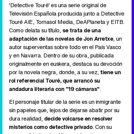
'Detective Touré' es una serie original de
Televisión Española producida junto a Detective
Touré AIE, Tornasol Media, DeAPlaneta y EITB.
Tráiler de '33 días', la nueva serie de Atresplayer con Julián Villagrán y José Manuel Poga
Como delata su título,
se trata de una
adaptación de las novelas de Jon Arretxe
, un
autor superventas sobre todo en el País Vasco
y en Navarra. Dentro de su obra, publicada
Tráiler en catalán de 'Ravalear', la nueva serie de HBO Max sobre los fondos buitre
originalmente en euskera, destaca su devoción
por la novela negra, donde, a su vez,
tiene un
rol referencial Touré, que arrancó su
andadura literaria con "19 cámaras"
.
Tráiler de la tercera temporada de 'The Walking Dead: Dead City' de AMC+
El personaje titular de la serie es un inmigrante
sin papeles que, lejos de dejarse abatir por su
dura realidad,
decide volcarse en resolver
Canción ganadora de Eurovisión 2026: DARA con "Bangaranga" por Bulgaria
misterios como detective privado
. Con su