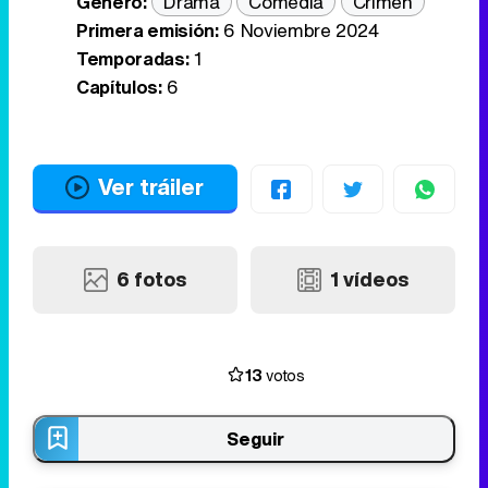
Género:
Drama
Comedia
Crimen
Primera emisión:
6 Noviembre 2024
Temporadas:
1
Capítulos:
6
Ver tráiler
6 fotos
1 vídeos
13
votos
Seguir