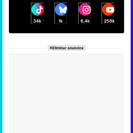
34k
1k
6,4k
258k
Eliminar anuncios