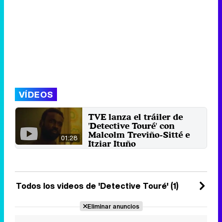
VÍDEOS
TVE lanza el tráiler de
'Detective Touré' con
Malcolm Treviño-Sitté e
01:28
Itziar Ituño
Televisión Española arranca el
año con una apuesta por el
procedimental.
20 de enero 2024
Todos los videos de 'Detective Touré' (1)
Eliminar anuncios