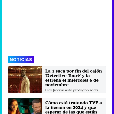
NOTICIAS
La 1 saca por fin del cajón
'Detective Touré' y la
estrena el miércoles 6 de
noviembre
Esta ficción está protagonizada
por Malcolm Treviño-Sitté, quien
dará vida al ...
Cómo está tratando TVE a
Sábado 2 Noviembre 2024 15:54
la ficción en 2024 y qué
esperar de las que están