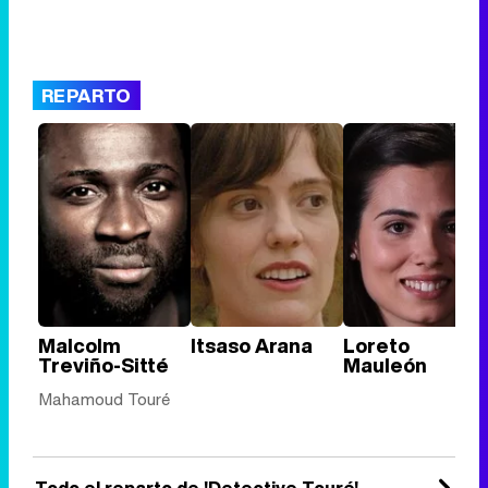
REPARTO
Malcolm
Itsaso Arana
Loreto
Treviño-Sitté
Mauleón
Mahamoud Touré
Todo el reparto de 'Detective Touré'