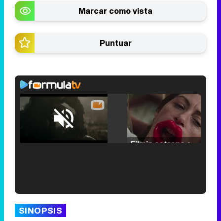
Marcar como vista
Puntuar
Loaded
:
25.30%
/
Unmute
Filmin estrena el tráiler de 'Millennial Mal', su nueva comedia universitaria de la mano de Lorena Iglesias
'120 Minutos' celebra sus 2.000 programas en Telemadrid con un vídeo del día a día en la redacción
SINOPSIS