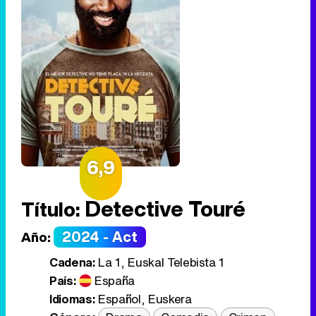
6,9
Detective Touré
Título:
2024 - Act
Año:
Cadena:
La 1, Euskal Telebista 1
País:
España
Idiomas:
Español
,
Euskera