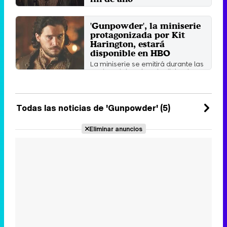
La nueva serie de Kit Harington ha
sido adquirida por HBO Europe
'Gunpowder', la miniserie
para distribuirla por ...
protagonizada por Kit
Lunes 4 Diciembre 2017 14:49
Harington, estará
disponible en HBO
La miniserie se emitirá durante las
noches del 18 al 20 de diciembre.
Miércoles 1 Noviembre 2017 17:06
Todas las noticias de 'Gunpowder' (5)
Eliminar anuncios