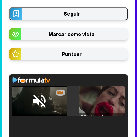
Seguir
Marcar como vista
Puntuar
Loaded
:
25.30%
/
Unmute
Filmin estrena el tráiler de 'Millennial Mal', su nueva comedia universitaria de la mano de Lorena Iglesias