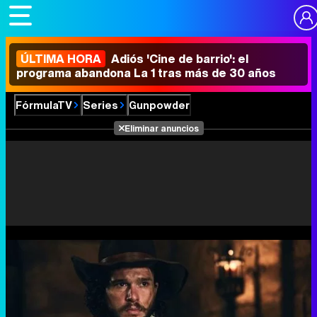
ÚLTIMA HORA
Adiós 'Cine de barrio': el
programa abandona La 1 tras más de 30 años
FórmulaTV
Series
Gunpowder
Eliminar anuncios