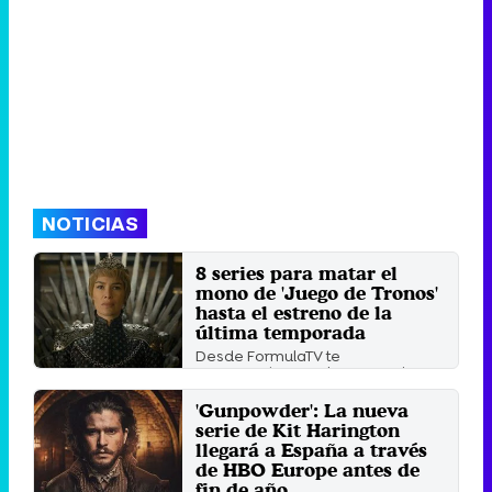
NOTICIAS
8 series para matar el
mono de 'Juego de Tronos'
hasta el estreno de la
última temporada
Desde FormulaTV te
recomendamos algunas series
para que la espera de la última
temporada ...
'Gunpowder': La nueva
Martes 12 Junio 2018 10:34
serie de Kit Harington
llegará a España a través
de HBO Europe antes de
fin de año