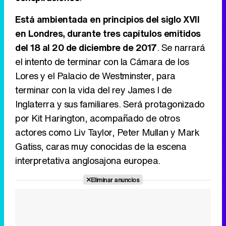
Está ambientada en principios del siglo XVII
Canción ganadora de Eurovisión 2026: DARA con "Bangaranga" por Bulgaria
en Londres, durante tres capítulos emitidos
del 18 al 20 de diciembre de 2017
. Se narrará
el intento de terminar con la Cámara de los
Lores y el Palacio de Westminster, para
terminar con la vida del rey James I de
Inglaterra y sus familiares. Será protagonizado
por Kit Harington, acompañado de otros
actores como Liv Taylor, Peter Mullan y Mark
Gatiss, caras muy conocidas de la escena
interpretativa anglosajona europea.
Eliminar anuncios