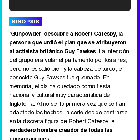
'120 Minutos' celebra sus 2.000 programas en Telemadrid con un vídeo del día a día en la redacción
SINOPSIS
'Gunpowder' descubre a Robert Catesby, la
persona que urdió el plan que se atribuyeron
al activista británico Guy Fawkes
. La intención
Tráiler de '33 días', la nueva serie de Atresplayer con Julián Villagrán y José Manuel Poga
del grupo era volar el parlamento por los aires,
pero no les salió bien y la cabeza de turco, el
conocido Guy Fawkes fue quemado. En
memoria, el día ha quedado como fiesta
Tráiler en catalán de 'Ravalear', la nueva serie de HBO Max sobre los fondos buitre
nacional y cultural muy característica de
Inglaterra. Al no ser la primera vez que se han
adaptado los hechos, la serie decide centrarse
en la discreta figura de Robert Catesby, el
Tráiler de la tercera temporada de 'The Walking Dead: Dead City' de AMC+
verdadero hombre creador de todas las
conspiraciones
.