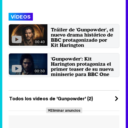
VÍDEOS
Tráiler de 'Gunpowder', el
nuevo drama histórico de
BBC protagonizado por
00:40
Kit Harington
El 4 de noviembre es día de
conspiración, pólvora y traición
'Gunpowder': Kit
en Londres. ¿Quién era ...
Harington protagoniza el
2 de noviembre 2017
primer teaser de su nueva
00:30
miniserie para BBC One
En 1605, el protagonista de la
ficción tiene el objetivo de volar la
Casa de los Lores, ...
29 de agosto 2017
Todos los videos de 'Gunpowder' (2)
Eliminar anuncios