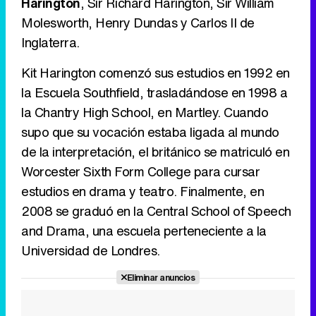
Harington
, Sir Richard Harington, Sir William
Molesworth, Henry Dundas y Carlos II de
Tráiler en catalán de 'Ravalear', la nueva serie de HBO Max sobre los fondos buitre
Inglaterra.
Kit Harington comenzó sus estudios en 1992 en
la Escuela Southfield, trasladándose en 1998 a
Tráiler de la tercera temporada de 'The Walking Dead: Dead City' de AMC+
la Chantry High School, en Martley. Cuando
supo que su vocación estaba ligada al mundo
de la interpretación, el británico se matriculó en
Worcester Sixth Form College para cursar
Canción ganadora de Eurovisión 2026: DARA con "Bangaranga" por Bulgaria
estudios en drama y teatro. Finalmente, en
2008 se graduó en la Central School of Speech
and Drama, una escuela perteneciente a la
Universidad de Londres.
Eliminar anuncios