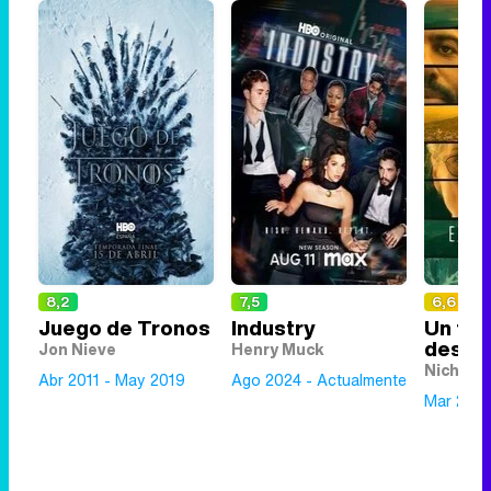
8,2
7,5
6,6
Juego de Tronos
Industry
Un fut
desaf
Jon Nieve
Henry Muck
Nicholas
Abr 2011 - May 2019
Ago 2024 - Actualmente
Mar 2023