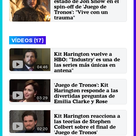
estado de Jon Snow en el
spin-off de 'Juego de
Tronos': "Vive con un
trauma"
Lunes 12 Diciembre 2022 11:28
VÍDEOS (17)
Kit Harington vuelve a
HBO: "'Industry' es una de
las series más únicas en
04:46
antena"
12 de agosto 2024
'Juego de Tronos': Kit
Harington responde a las
divertidas preguntas de
03:29
Emilia Clarke y Rose
Leslie en 'SNL'
7 de abril 2019
Kit Harington reacciona a
las teorías de Stephen
Colbert sobre el final de
02:20
'Juego de Tronos'