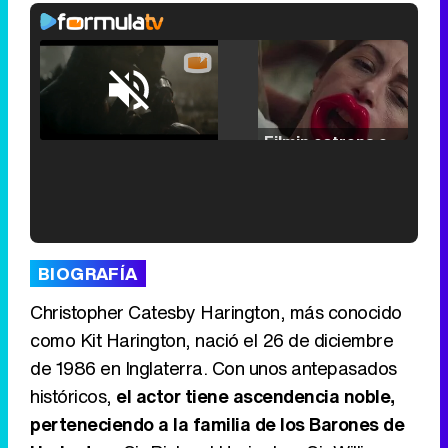
Loaded
:
25.30%
/
Unmute
Filmin estrena el tráiler de 'Millennial Mal', su nueva comedia universitaria de la mano de Lorena Iglesias
'120 Minutos' celebra sus 2.000 programas en Telemadrid con un vídeo del día a día en la redacción
BIOGRAFÍA
Christopher Catesby Harington, más conocido
como Kit Harington, nació el 26 de diciembre
de 1986 en Inglaterra. Con unos antepasados
Tráiler de '33 días', la nueva serie de Atresplayer con Julián Villagrán y José Manuel Poga
históricos,
el actor tiene ascendencia noble,
perteneciendo a la familia de los Barones de