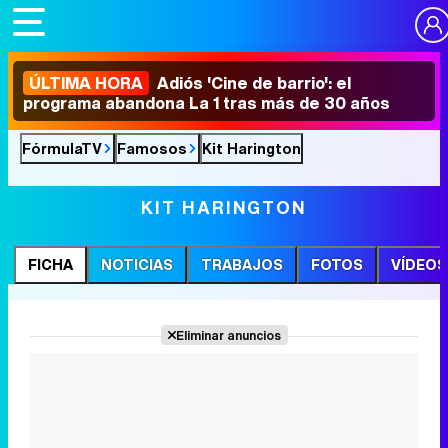
ÚLTIMA HORA
Adiós 'Cine de barrio': el
programa abandona La 1 tras más de 30 años
FórmulaTV
Famosos
Kit Harington
KIT HARINGTON
FICHA
NOTICIAS
TRABAJOS
FOTOS
VÍDEOS
Eliminar anuncios