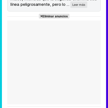
línea peligrosamente, pero lo ...
Leer más
Eliminar anuncios
Canción ganadora de Eurovisión 2026: DARA con "Bangaranga" por Bulgaria