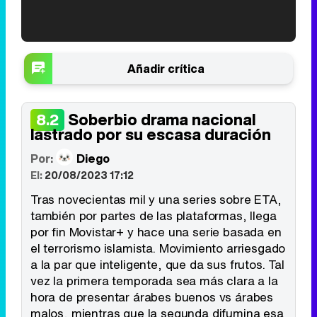
'120 Minutos' celebra sus 2.000 programas en Telemadrid con un vídeo del día a día en la redacción
Añadir crítica
Soberbio drama nacional
8.2
lastrado por su escasa duración
Tráiler de '33 días', la nueva serie de Atresplayer con Julián Villagrán y José Manuel Poga
Por:
Diego
El:
20/08/2023 17:12
Tras novecientas mil y una series sobre ETA,
Tráiler en catalán de 'Ravalear', la nueva serie de HBO Max sobre los fondos buitre
también por partes de las plataformas, llega
por fin Movistar+ y hace una serie basada en
el terrorismo islamista. Movimiento arriesgado
a la par que inteligente, que da sus frutos. Tal
vez la primera temporada sea más clara a la
Tráiler de la tercera temporada de 'The Walking Dead: Dead City' de AMC+
hora de presentar árabes buenos vs árabes
malos, mientras que la segunda difumina esa