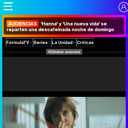
AUDIENCIAS
'Hanna' y 'Una nueva vida' se
reparten una descafeinada noche de domingo
FórmulaTV
Series
La Unidad
Críticas
Eliminar anuncios