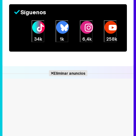
Síguenos
34k
1k
6,4k
258k
Eliminar anuncios