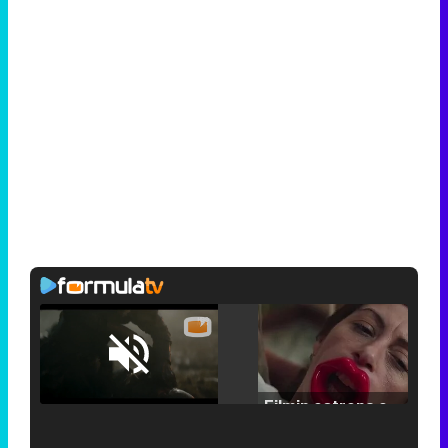
Loaded
:
25.30%
/
Unmute
Filmin estrena el tráiler de 'Millennial Mal', su nueva comedia universitaria de la mano de Lorena Iglesias