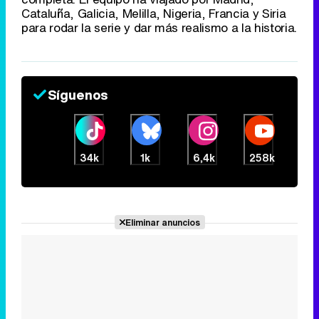
Tráiler de la tercera temporada de 'The Walking Dead: Dead City' de AMC+
Cataluña, Galicia, Melilla, Nigeria, Francia y Siria
para rodar la serie y dar más realismo a la historia.
Canción ganadora de Eurovisión 2026: DARA con "Bangaranga" por Bulgaria
Síguenos
34k
1k
6,4k
258k
Eliminar anuncios