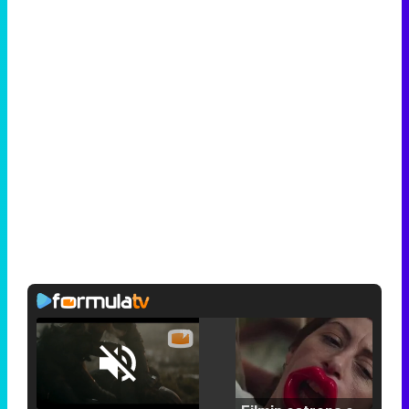
Loaded
:
25.30%
/
Unmute