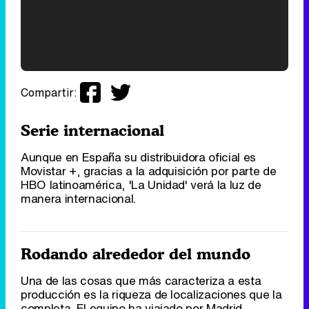
Filmin estrena el tráiler de 'Millennial Mal', su nueva comedia universitaria de la mano de Lorena Iglesias
'120 Minutos' celebra sus 2.000 programas en Telemadrid con un vídeo del día a día en la redacción
Compartir:
Serie internacional
Aunque en España su distribuidora oficial es
Tráiler de '33 días', la nueva serie de Atresplayer con Julián Villagrán y José Manuel Poga
Movistar +, gracias a la adquisición por parte de
HBO latinoamérica, 'La Unidad' verá la luz de
manera internacional.
Tráiler en catalán de 'Ravalear', la nueva serie de HBO Max sobre los fondos buitre
Rodando alrededor del mundo
Una de las cosas que más caracteriza a esta
producción es la riqueza de localizaciones que la
completa. El equipo ha viajado por Madrid,