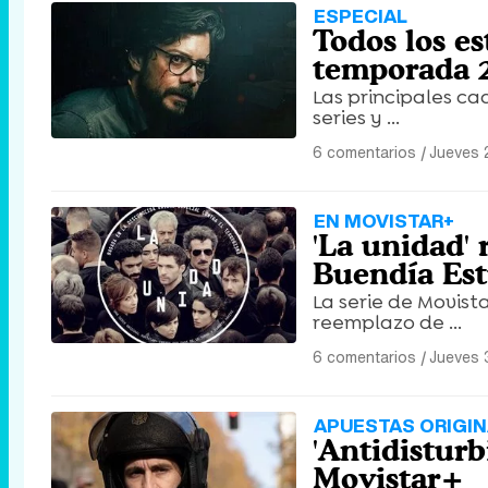
ESPECIAL
Todos los es
temporada 
Las principales c
series y ...
6 comentarios
|
Jueves 
EN MOVISTAR+
'La unidad'
Buendía Est
La serie de Movist
reemplazo de ...
6 comentarios
|
Jueves 
APUESTAS ORIGI
'Antidisturb
Movistar+