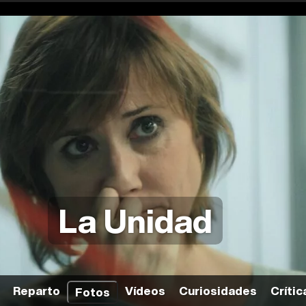
La Unidad
Reparto
Vídeos
Curiosidades
Crític
Fotos