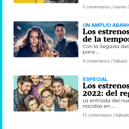
0 comentarios
|
Jueves 
UN AMPLIO ABAN
Los estreno
de la tempor
Con la llegada del
para ...
4 comentarios
|
Sábado 
ESPECIAL
Los estreno
2022: del re
La entrada del nu
nacidas en ...
15 comentarios
|
Sábado