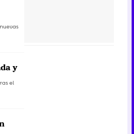
 nuevas
ada y
ras el
en