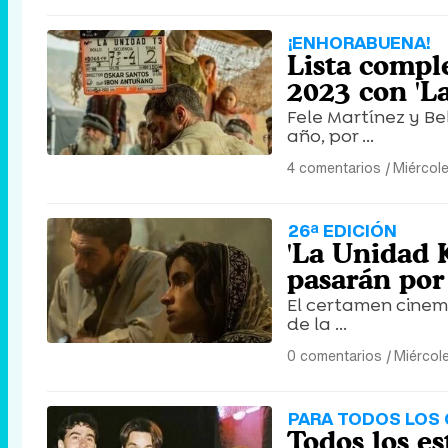
¡ENHORABUENA!
Lista comple
2023 con 'L
Fele Martínez y B
año, por ...
4 comentarios
|
Miércol
26ª EDICIÓN
'La Unidad K
pasarán por 
El certamen cinem
de la ...
0 comentarios
|
Miércol
PARA TODOS LOS
Todos los es