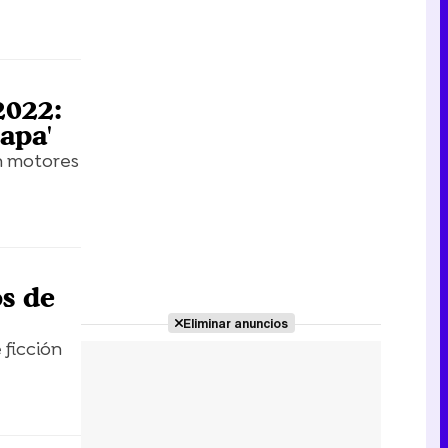
2022:
Rapa'
an motores
os de
Eliminar anuncios
ficción