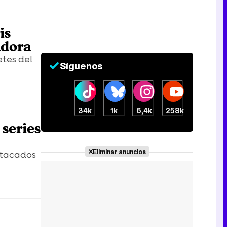
is
Canción ganadora de Eurovisión 2026: DARA con "Bangaranga" por Bulgaria
adora
etes del
Síguenos
34k
1k
6,4k
258k
 series
Eliminar anuncios
stacados