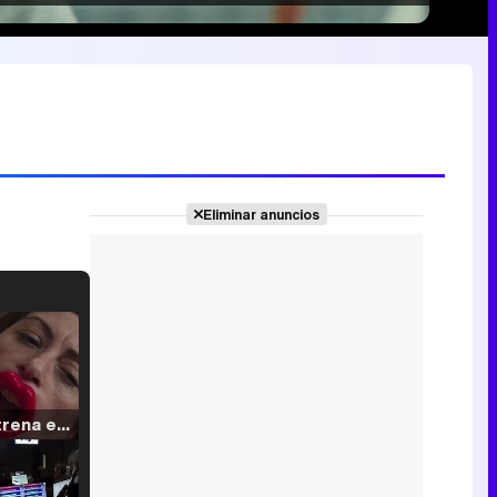
Eliminar anuncios
Filmin estrena el tráiler de 'Millennial Mal', su nueva comedia universitaria de la mano de Lorena Iglesias