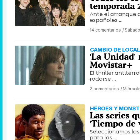
temporada 
Ante el arranque d
españoles ...
14 comentarios
|
Sábado
CAMBIO DE LOCAL
'La Unidad'
Movistar+
El thriller antite
rodarse ...
2 comentarios
|
Miércole
HÉROES Y MONS
Las series 
'Tiempo de v
Seleccionamos las
para las ...