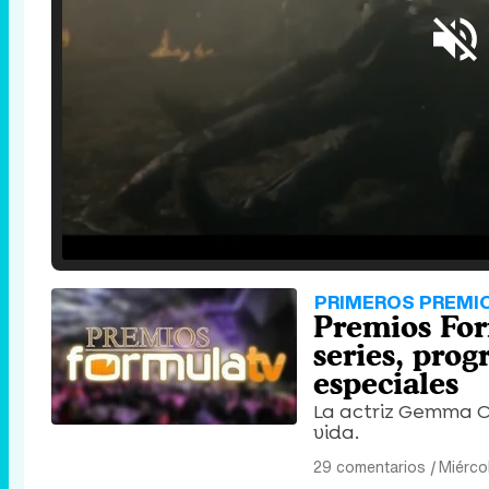
Loaded
:
25.30%
/
Unmute
PRIMEROS PREMI
Premios For
series, pro
especiales
La actriz Gemma C
vida.
29 comentarios
|
Miérco