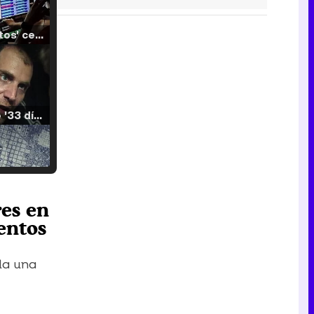
'120 Minutos' celebra sus 2.000 programas en Telemadrid con un vídeo del día a día en la redacción
Tráiler de '33 días', la nueva serie de Atresplayer con Julián Villagrán y José Manuel Poga
Tráiler en catalán de 'Ravalear', la nueva serie de HBO Max sobre los fondos buitre
es en
entos
da una
Tráiler de la tercera temporada de 'The Walking Dead: Dead City' de AMC+