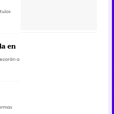
tulos
da en
pezarán a
formas