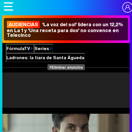
AUDIENCIAS
'La voz del sol' lidera con un 12,2%
en La 1 y 'Una receta para dos' no convence en
Telecinco
FórmulaTV
Series
Ladrones: la tiara de Santa Águeda
Eliminar anuncios