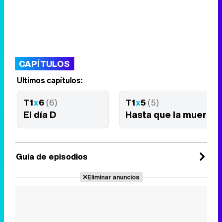
CAPÍTULOS
Últimos capítulos:
T1
x
6
(6)
T1
x
5
(5)
El día D
Hasta que la muerte 
Guía de episodios
Eliminar anuncios