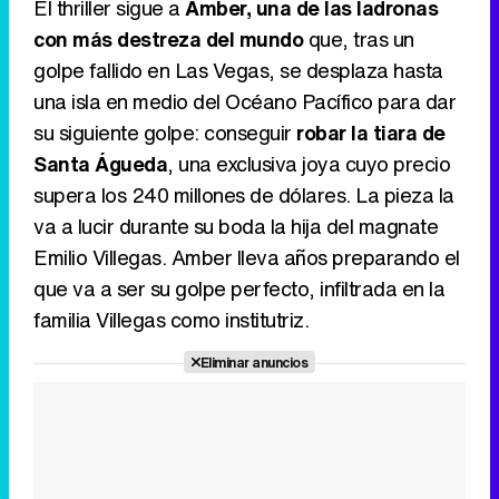
El thriller sigue a
Amber, una de las ladronas
con más destreza del mundo
que, tras un
golpe fallido en Las Vegas, se desplaza hasta
Tráiler de la tercera temporada de 'The Walking Dead: Dead City' de AMC+
una isla en medio del Océano Pacífico para dar
su siguiente golpe: conseguir
robar la tiara de
Santa Águeda
, una exclusiva joya cuyo precio
supera los 240 millones de dólares. La pieza la
Canción ganadora de Eurovisión 2026: DARA con "Bangaranga" por Bulgaria
va a lucir durante su boda la hija del magnate
Emilio Villegas. Amber lleva años preparando el
que va a ser su golpe perfecto, infiltrada en la
familia Villegas como institutriz.
Eliminar anuncios