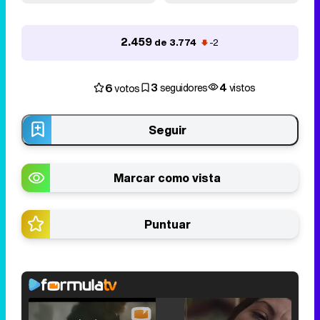
2.459
de 3.774
-2
3
4
6
seguidores
vistos
votos
Seguir
Marcar como vista
Puntuar