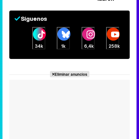
Síguenos
34k
1k
6,4k
258k
Eliminar anuncios