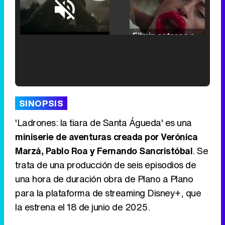
Loaded
:
25.30%
/
Unmute
Filmin estrena el tráiler de 'Millennial Mal', su nueva comedia universitaria de la mano de Lorena Iglesias
'120 Minutos' celebra sus 2.000 programas en Telemadrid con un vídeo del día a día en la redacción
SINOPSIS
'Ladrones: la tiara de Santa Águeda' es una
miniserie de aventuras creada por Verónica
Marzá, Pablo Roa y Fernando Sancristóbal
. Se
Tráiler de '33 días', la nueva serie de Atresplayer con Julián Villagrán y José Manuel Poga
trata de una producción de seis episodios de
una hora de duración obra de Plano a Plano
para la plataforma de streaming Disney+, que
la estrena el 18 de junio de 2025.
Tráiler en catalán de 'Ravalear', la nueva serie de HBO Max sobre los fondos buitre