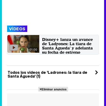
VÍDEOS
Disney+ lanza un avance
de 'Ladrones: La tiara de
Santa Águeda' y adelanta
01:00
su fecha de estreno
La ficción protagonizada por
Silvia Alonso y Álex González se
estrenará finalmente el ...
19 de mayo 2025
Todos los videos de 'Ladrones: la tiara de
Santa Águeda' (1)
Eliminar anuncios