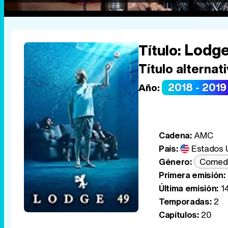
Lodge
Título:
Título alternati
2018 - 2019
Año:
Cadena:
AMC
País:
Estados 
Género:
Comed
Primera emisión:
Última emisión:
14
Temporadas:
2
Capítulos:
20