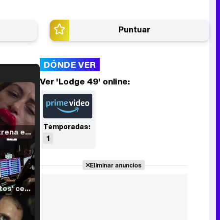
Puntuar
DÓNDE VER
Ver 'Lodge 49' online:
Temporadas:
Filmin estrena el tráiler de 'Millennial Mal', su nueva comedia universitaria de la mano de Lorena Iglesias
1
Eliminar anuncios
'120 Minutos' celebra sus 2.000 programas en Telemadrid con un vídeo del día a día en la redacción