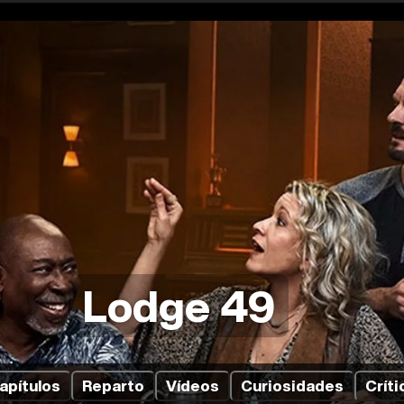
Lodge 49
apítulos
Reparto
Vídeos
Curiosidades
Críti