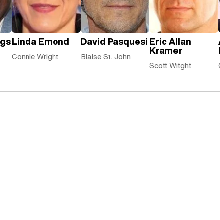
ngs
Linda Emond
David Pasquesi
Eric Allan
Kramer
Connie Wright
Blaise St. John
Scott Witght