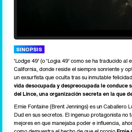
Loaded
:
25.30%
/
Unmute
SINOPSIS
'Lodge 49' (o 'Logia 49' como se ha traducido al
California, donde reside el siempre sonriente y 
un exsurfista que oculta tras su inmutable felicida
vida desocupada y despreocupada le conduce sin
del Lince, una organización secreta en la que de
Ernie Fontaine (Brent Jennings) es un Caballero Lu
Dud en sus secretos. El ingenuo protagonista no
mejores en que manejaba poder e influencia, aho
como demuestra el hecho de que el propio
Ernie 