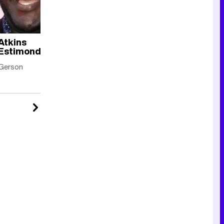
Atkins
Reparto
Estimond
completo
Gerson