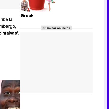
Greek
ribe la
embargo,
Eliminar anuncios
o malvas'
,