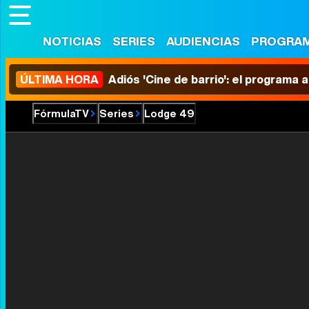
NOTICIAS
SERIES
AUDIENCIAS
PROGRA
ÚLTIMA HORA
Adiós 'Cine de barrio': el programa
FórmulaTV
Series
Lodge 49