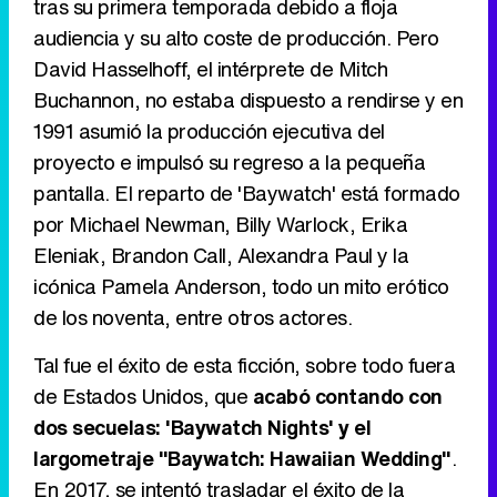
tras su primera temporada debido a floja
audiencia y su alto coste de producción. Pero
David Hasselhoff, el intérprete de Mitch
Tráiler de la tercera temporada de 'The Walking Dead: Dead City' de AMC+
Buchannon, no estaba dispuesto a rendirse y en
1991 asumió la producción ejecutiva del
proyecto e impulsó su regreso a la pequeña
pantalla. El reparto de 'Baywatch' está formado
Canción ganadora de Eurovisión 2026: DARA con "Bangaranga" por Bulgaria
por Michael Newman, Billy Warlock, Erika
Eleniak, Brandon Call, Alexandra Paul y la
icónica Pamela Anderson, todo un mito erótico
de los noventa, entre otros actores.
Tal fue el éxito de esta ficción, sobre todo fuera
de Estados Unidos, que
acabó contando con
dos secuelas: 'Baywatch Nights' y el
largometraje "Baywatch: Hawaiian Wedding"
.
En 2017, se intentó trasladar el éxito de la