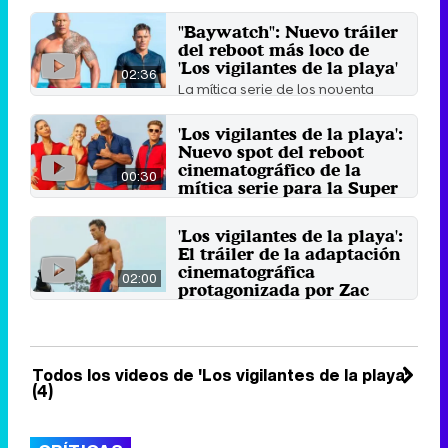
"Baywatch": Nuevo tráiler
del reboot más loco de
'Los vigilantes de la playa'
02:36
La mítica serie de los noventa
salta a la gran pantalla con este
largometraje ...
'Los vigilantes de la playa':
22 de marzo 2017
Nuevo spot del reboot
cinematográfico de la
00:30
mítica serie para la Super
Bowl
La icónica serie noventera
'Los vigilantes de la playa':
revivirá con la película
El tráiler de la adaptación
"Baywatch" protagonizada por
cinematográfica
Zac ...
02:00
protagonizada por Zac
6 de febrero 2017
Efron
El 12 de mayo llega a los cines la
película que adapta la popular
serie de los 90 ...
Todos los videos de 'Los vigilantes de la playa'
8 de diciembre 2016
(4)