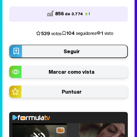
856
de 3.774
1
104
1
539
seguidores
visto
votos
Seguir
Marcar como vista
Puntuar