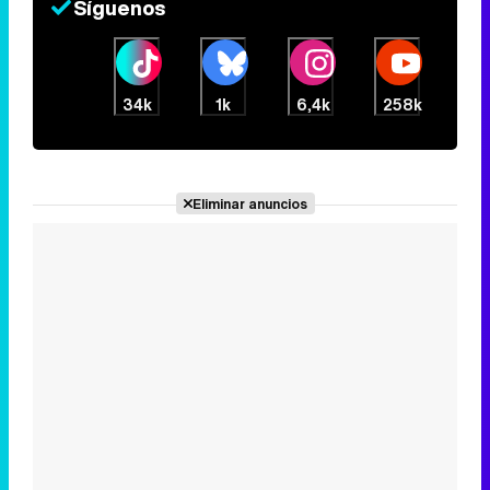
Síguenos
34k
1k
6,4k
258k
Eliminar anuncios