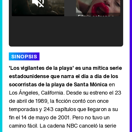
Loaded
:
25.30%
/
Unmute
Filmin estrena el tráiler de 'Millennial Mal', su nueva comedia universitaria de la mano de Lorena Iglesias
'120 Minutos' celebra sus 2.000 programas en Telemadrid con un vídeo del día a día en la redacción
SINOPSIS
'Los vigilantes de la playa' es una mítica serie
estadounidense que narra el día a día de los
socorristas de la playa de Santa Mónica
en
Tráiler de '33 días', la nueva serie de Atresplayer con Julián Villagrán y José Manuel Poga
Los Ángeles, California. Desde su estreno el 23
de abril de 1989, la ficción contó con once
temporadas y 243 capítulos que llegaron a su
fin el 14 de mayo de 2001. Pero no tuvo un
Tráiler en catalán de 'Ravalear', la nueva serie de HBO Max sobre los fondos buitre
camino fácil. La cadena NBC canceló la serie