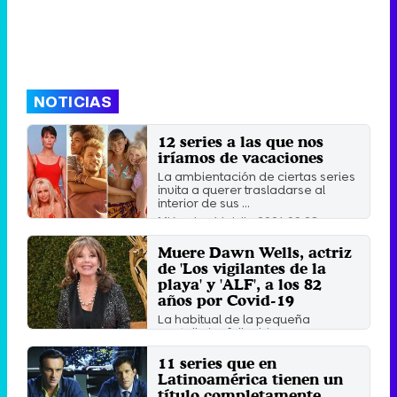
NOTICIAS
12 series a las que nos
iríamos de vacaciones
La ambientación de ciertas series
invita a querer trasladarse al
interior de sus ...
Miércoles 14 Julio 2021 09:23
Muere Dawn Wells, actriz
de 'Los vigilantes de la
playa' y 'ALF', a los 82
años por Covid-19
La habitual de la pequeña
pantalla ha fallecido por
complicaciones de salud
relacionadas ...
11 series que en
Jueves 31 Diciembre 2020 16:24
Latinoamérica tienen un
título completamente