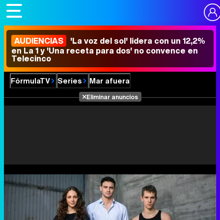
AUDIENCIAS
'La voz del sol' lidera con un 12,2%
en La 1 y 'Una receta para dos' no convence en
Telecinco
FórmulaTV
Series
Mar afuera
Eliminar anuncios