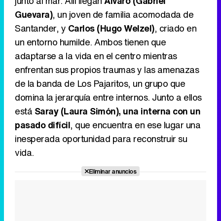
junto al mar. Allí llegan
Álvaro (Gabriel
Guevara)
, un joven de familia acomodada de
Canción ganadora de Eurovisión 2026: DARA con "Bangaranga" por Bulgaria
Santander, y
Carlos (Hugo Welzel)
, criado en
un entorno humilde. Ambos tienen que
adaptarse a la vida en el centro mientras
enfrentan sus propios traumas y las amenazas
de la banda de Los Pajaritos, un grupo que
domina la jerarquía entre internos. Junto a ellos
está
Saray (Laura Simón), una interna con un
pasado difícil
, que encuentra en ese lugar una
inesperada oportunidad para reconstruir su
vida.
Eliminar anuncios