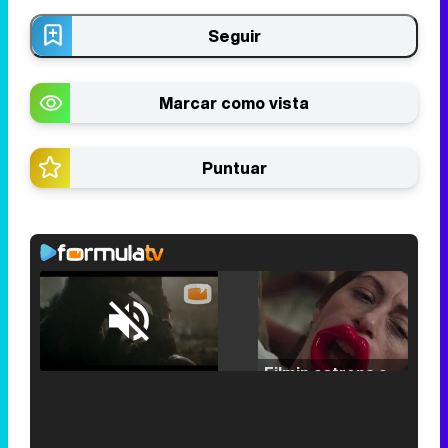
Seguir
Marcar como vista
Puntuar
Loaded
:
25.30%
/
Unmute
Filmin estrena el tráiler de 'Millennial Mal', su nueva comedia universitaria de la mano de Lorena Iglesias