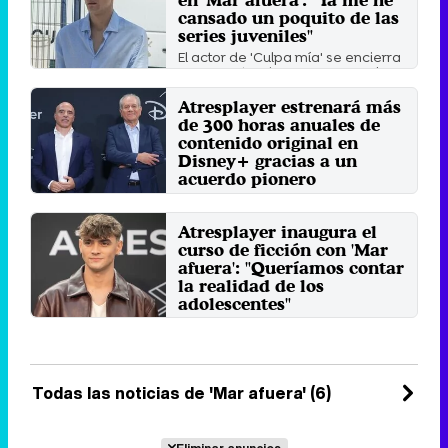
cansado un poquito de las
series juveniles"
El actor de 'Culpa mía' se encierra
en un centro de menores en el
drama original de ...
Atresplayer estrenará más
Domingo 21 Septiembre 2025 08:55
(hace 1 minuto)
de 300 horas anuales de
contenido original en
Disney+ gracias a un
acuerdo pionero
Las dos compañías han firmado
un acuerdo histórico para el
Atresplayer inaugura el
mercado español que sigue ...
curso de ficción con 'Mar
Lunes 8 Septiembre 2025 13:20
(hace 14 minutos)
afuera': "Queríamos contar
la realidad de los
adolescentes"
Gabriel Guevara, Hugo Welzel y
Laura Simón protagonizan el
proyecto.
Viernes 5 Septiembre 2025 16:56
(hace 1 minuto)
Todas las noticias de 'Mar afuera' (6)