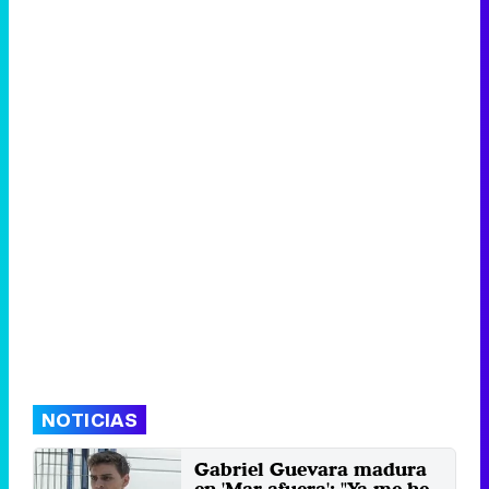
NOTICIAS
Gabriel Guevara madura
en 'Mar afuera': "Ya me he