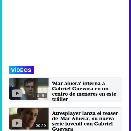
VÍDEOS
'Mar afuera' interna a
Gabriel Guevara en un
centro de menores en este
01:51
tráiler
La serie original de Atresplayer,
que adapta un fenómeno italiano,
Atresplayer lanza el teaser
vivirá su estreno el ...
de 'Mar Afuera', su nueva
6 de agosto 2025
serie juvenil con Gabriel
00:20
Guevara