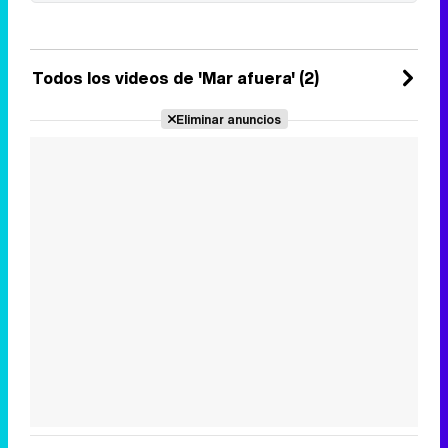
La ficción juvenil llega a la
plataforma de Atresmedia el 14
de septiembre.
16 de julio 2025
Todos los videos de 'Mar afuera' (2)
Eliminar anuncios