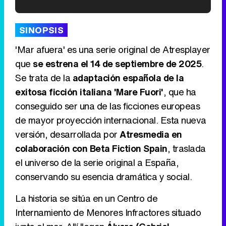
'120 Minutos' celebra sus 2.000 programas en Telemadrid con un vídeo del día a día en la redacción
SINOPSIS
'Mar afuera' es una serie original de Atresplayer
que
se estrena el 14 de septiembre de 2025
.
Se trata de la
adaptación española de la
Tráiler de '33 días', la nueva serie de Atresplayer con Julián Villagrán y José Manuel Poga
exitosa ficción italiana 'Mare Fuori'
, que ha
conseguido ser una de las ficciones europeas
de mayor proyección internacional. Esta nueva
versión, desarrollada por
Atresmedia en
Tráiler en catalán de 'Ravalear', la nueva serie de HBO Max sobre los fondos buitre
colaboración con Beta Fiction Spain
, traslada
el universo de la serie original a España,
conservando su esencia dramática y social.
Tráiler de la tercera temporada de 'The Walking Dead: Dead City' de AMC+
La historia se sitúa en un Centro de
Internamiento de Menores Infractores situado