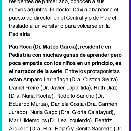
residentes de primer año, conocen a sus
Tráiler de la tercera temporada de 'The Walking Dead: Dead City' de AMC+
nuevos adjuntos. El doctor Dávila abandona el
puesto de director en el Central y pide Pide el
traslado al universitario para volcarse en la
Pediatría.
Canción ganadora de Eurovisión 2026: DARA con "Bangaranga" por Bulgaria
Pau Roca (Dr. Mateo García), residente en
Pediatría con muchas ganas de aprender pero
poca empatía con los niños en un principio, es
el narrador de la serie
. Entre los protagonistas
están Amparo Larrañaga (Dra. Cristina Sierra),
Daniel Freire (Dr. Javier Lapartida), Ruth Díaz
(Dra. Nuria Roche), Rodolfo Sancho (Dr.
Eduardo Murua), Daniela Costa (Dra. Carmen
Jurado), Nuria Gago (Dra. Gloria Calatayud),
Mar Ulldemolins (Dr. Lea Izquierdo), Beatriz
Argüello (Dra. Pilar Rojas) y Benito Sagredo (Dr.