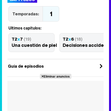
1
Temporadas:
Últimos capítulos:
T2
x
7
(19)
T2
x
6
(18)
Una cuestión de piel
Decisiones accident
Guía de episodios
Eliminar anuncios