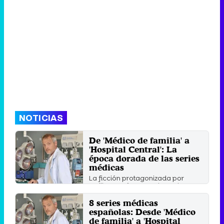
NOTICIAS
De 'Médico de familia' a
'Hospital Central': La
época dorada de las series
médicas
La ficción protagonizada por
Emilio Aragón y encabezada por
Jordi Rebellón marcaron un ...
8 series médicas
Sábado 25 Mayo 2019 11:10
españolas: Desde 'Médico
de familia' a 'Hospital