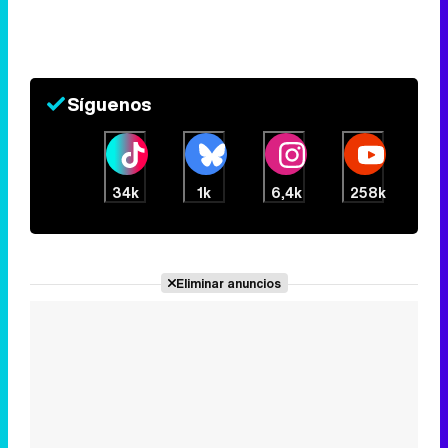
Síguenos
34k
1k
6,4k
258k
Eliminar anuncios