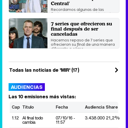
Central'
Recordamos algunas de las
ficciones españolas ambientadas
en hospitales, clínicas o con ...
7 series que ofrecieron su
Sábado 7 Abril 2018 11:32
final después de ser
canceladas
Hacemos repaso de 7 series que
ofrecieron su final de una manera
diferente a cómo ...
Miércoles 24 Enero 2018 11:40
Todas las noticias de 'MIR' (17)
AUDIENCIAS
Las 10 emisiones más vistas:
Cap
Título
Fecha
Audiencia
Share
1.12
Al final todo
07/10/
16 -
3.438.000
21,2%
cambia
11:57