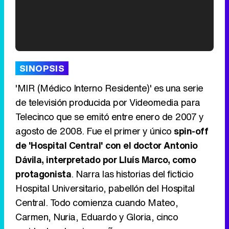
'120 Minutos' celebra sus 2.000 programas en Telemadrid con un vídeo del día a día en la redacción
SINOPSIS
'MIR (Médico Interno Residente)' es una serie
de televisión producida por Videomedia para
Telecinco que se emitó entre enero de 2007 y
Tráiler de '33 días', la nueva serie de Atresplayer con Julián Villagrán y José Manuel Poga
agosto de 2008. Fue el primer y único
spin-off
de 'Hospital Central' con el doctor Antonio
Dávila, interpretado por Lluís Marco, como
protagonista
. Narra las historias del ficticio
Tráiler en catalán de 'Ravalear', la nueva serie de HBO Max sobre los fondos buitre
Hospital Universitario, pabellón del Hospital
Central. Todo comienza cuando Mateo,
Carmen, Nuria, Eduardo y Gloria, cinco