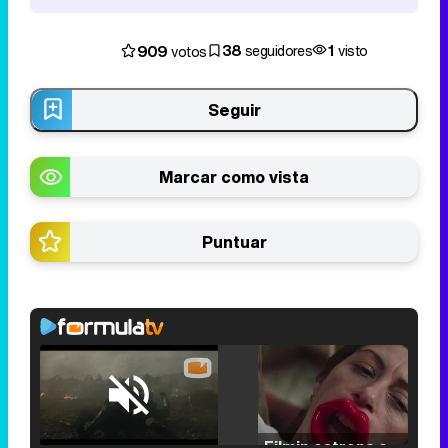
38
1
909
seguidores
visto
votos
Seguir
Marcar como vista
Puntuar
Loaded
:
29.30%
/
Unmute
Filmin estrena el tráiler de 'Millennial Mal', su nueva comedia universitaria de la mano de Lorena Iglesias