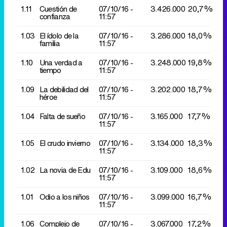
1.11
Cuestión de
07/10/
16 -
3.426.000
20,7%
confianza
11:57
1.03
El ídolo de la
07/10/
16 -
3.286.000
18,0%
familia
11:57
1.10
Una verdad a
07/10/
16 -
3.248.000
19,8%
tiempo
11:57
1.09
La debilidad del
07/10/
16 -
3.202.000
18,7%
héroe
11:57
1.04
Falta de sueño
07/10/
16 -
3.165.000
17,7%
11:57
1.05
El crudo invierno
07/10/
16 -
3.134.000
18,3%
11:57
1.02
La novia de Edu
07/10/
16 -
3.109.000
18,6%
11:57
1.01
Odio a los niños
07/10/
16 -
3.099.000
16,7%
11:57
1.06
Complejo de
07/10/
16 -
3.067.000
17,2%