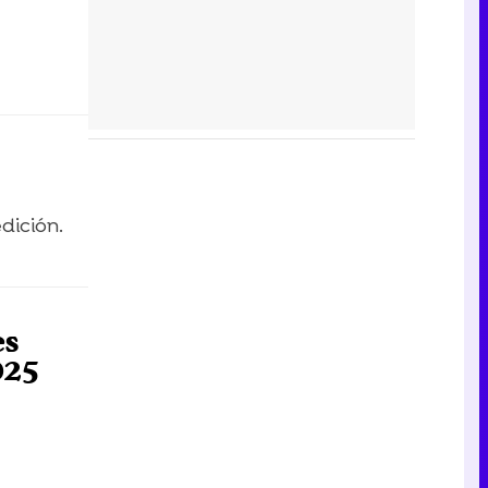
dición.
es
025