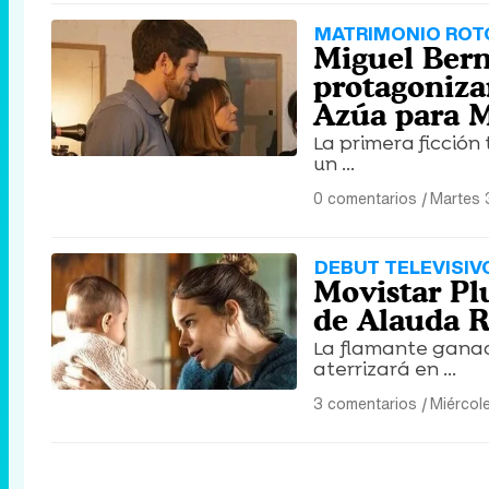
MATRIMONIO ROT
Miguel Ber
protagonizar
Azúa para M
La primera ficción 
un ...
0 comentarios
|
Martes 
DEBUT TELEVISIV
Movistar Plu
de Alauda R
La flamante ganad
aterrizará en ...
3 comentarios
|
Miércol