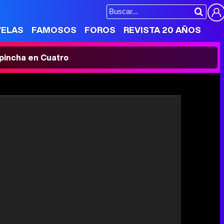
VELAS
FAMOSOS
FOROS
REVISTA 20 AÑOS
' pincha en Cuatro