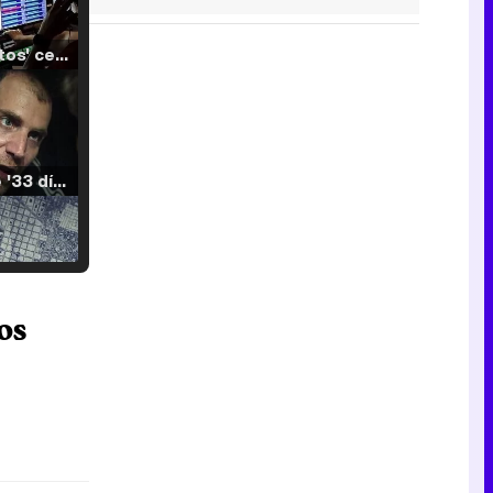
'120 Minutos' celebra sus 2.000 programas en Telemadrid con un vídeo del día a día en la redacción
Tráiler de '33 días', la nueva serie de Atresplayer con Julián Villagrán y José Manuel Poga
Tráiler en catalán de 'Ravalear', la nueva serie de HBO Max sobre los fondos buitre
os
Tráiler de la tercera temporada de 'The Walking Dead: Dead City' de AMC+