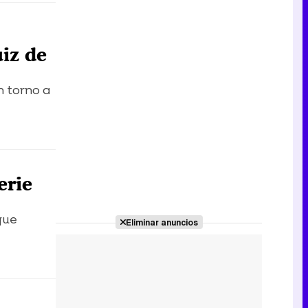
uiz de
n torno a
erie
que
Eliminar anuncios