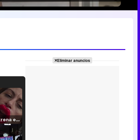
Eliminar anuncios
Filmin estrena el tráiler de 'Millennial Mal', su nueva comedia universitaria de la mano de Lorena Iglesias