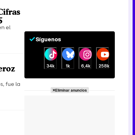
Cifras
5
Canción ganadora de Eurovisión 2026: DARA con "Bangaranga" por Bulgaria
en el
Síguenos
34k
1k
6,4k
258k
eroz
s, fue la
Eliminar anuncios