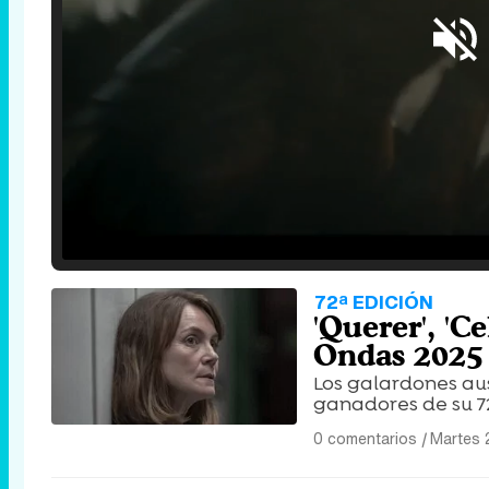
Loaded
:
25.30%
/
Unmute
72ª EDICIÓN
'Querer', 'C
Ondas 2025
Los galardones aus
ganadores de su 72ª
0 comentarios
|
Martes 