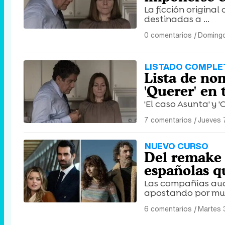
La ficción original
destinadas a ...
0 comentarios
|
Domingo
LISTADO COMPLE
Lista de no
'Querer' en 
'El caso Asunta' y 
7 comentarios
|
Jueves 
NUEVO CURSO
Del remake d
españolas q
Las compañías aud
apostando por muy
6 comentarios
|
Martes 