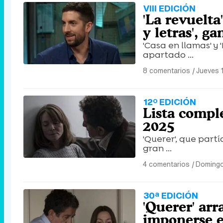
VIII EDICIÓN
'La revuelta',
y letras', 
'Casa en llamas' y 
apartado ...
8 comentarios
|
Jueves 1
12º EDICIÓN
Lista compl
2025
'Querer', que partí
gran ...
4 comentarios
|
Domingo
30ª EDICIÓN
'Querer' arr
imponerse en