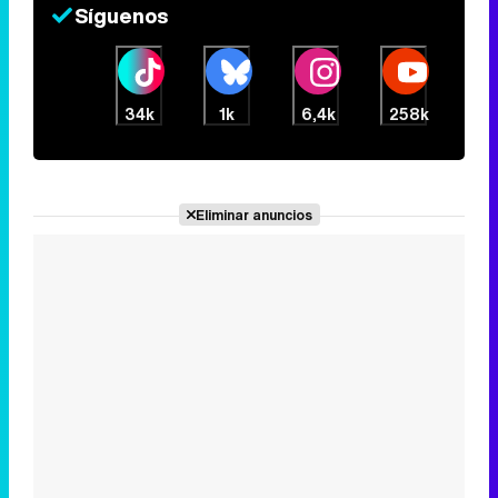
Síguenos
34k
1k
6,4k
258k
Eliminar anuncios