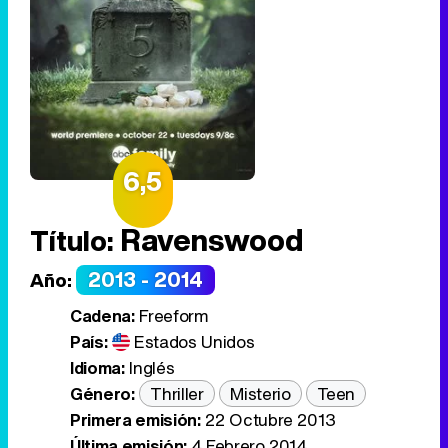
6,5
Ravenswood
Título:
2013 - 2014
Año:
Cadena:
Freeform
País:
Estados Unidos
Idioma:
Inglés
Género:
Thriller
Misterio
Teen
Primera emisión:
22 Octubre 2013
Última emisión:
4 Febrero 2014