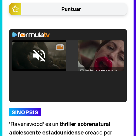
Puntuar
Loaded
:
25.30%
/
Unmute
Filmin estrena el tráiler de 'Millennial Mal', su nueva comedia universitaria de la mano de Lorena Iglesias
'120 Minutos' celebra sus 2.000 programas en Telemadrid con un vídeo del día a día en la redacción
SINOPSIS
'Ravenswood' es un
thriller sobrenatural
adolescente estadounidense
creado por