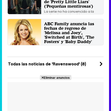
de 'Pretty Little Liars'
('Pequeñas mentirosas')
La serie no ha convencido a la
audiencia estadounidense.
Sábado 15 Febrero 2014 12:50
ABC Family anuncia las
fechas de regreso de
'Melissa and Joey',
'Switched at Birth', 'The
Fosters' y 'Baby Daddy'
Estas fechas se suman a las ya
conocidas de 'Pretty Little Liars',
'Twisted' y ...
Miércoles 27 Noviembre 2013 16:55
Todas las noticias de 'Ravenswood' (8)
Eliminar anuncios