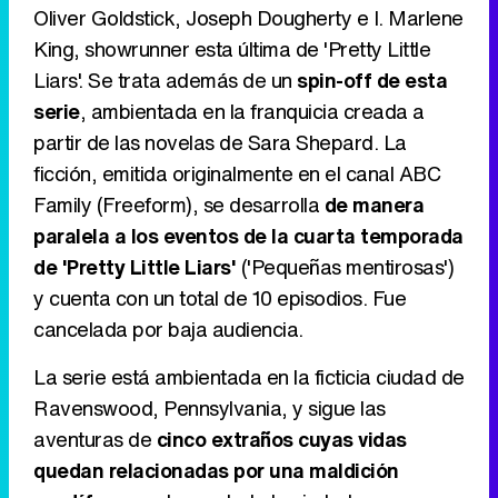
Oliver Goldstick, Joseph Dougherty e I. Marlene
Tráiler de '33 días', la nueva serie de Atresplayer con Julián Villagrán y José Manuel Poga
King, showrunner esta última de 'Pretty Little
Liars'. Se trata además de un
spin-off de esta
serie
, ambientada en la franquicia creada a
partir de las novelas de Sara Shepard. La
Tráiler en catalán de 'Ravalear', la nueva serie de HBO Max sobre los fondos buitre
ficción, emitida originalmente en el canal ABC
Family (Freeform), se desarrolla
de manera
paralela a los eventos de la cuarta temporada
de 'Pretty Little Liars'
('Pequeñas mentirosas')
Tráiler de la tercera temporada de 'The Walking Dead: Dead City' de AMC+
y cuenta con un total de 10 episodios. Fue
cancelada por baja audiencia.
La serie está ambientada en la ficticia ciudad de
Canción ganadora de Eurovisión 2026: DARA con "Bangaranga" por Bulgaria
Ravenswood, Pennsylvania, y sigue las
aventuras de
cinco extraños cuyas vidas
quedan relacionadas por una maldición