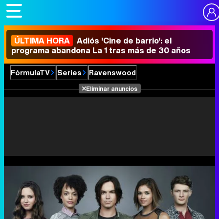
ÚLTIMA HORA
Adiós 'Cine de barrio': el
programa abandona La 1 tras más de 30 años
FórmulaTV
Series
Ravenswood
Eliminar anuncios