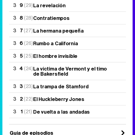
3
9
(29)
La revelación
3
8
(28)
Contratiempos
3
7
(27)
La hermana pequeña
3
6
(26)
Rumbo a California
3
5
(25)
El hombre invisible
3
4
(24)
La víctima de Vermont y el timo
de Bakersfield
3
3
(23)
La trampa de Stamford
3
2
(22)
El Huckleberry Jones
3
1
(21)
De vuelta a las andadas
Guía de episodios