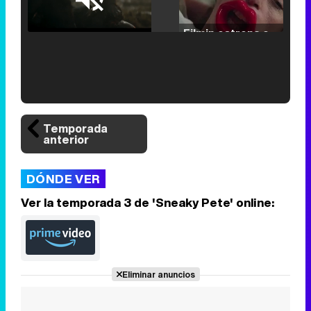
Loaded
:
25.30%
/
Unmute
Filmin estrena el tráiler de 'Millennial Mal', su nueva comedia universitaria de la mano de Lorena Iglesias
'120 Minutos' celebra sus 2.000 programas en Telemadrid con un vídeo del día a día en la redacción
Temporada
anterior
DÓNDE VER
Tráiler de '33 días', la nueva serie de Atresplayer con Julián Villagrán y José Manuel Poga
Ver la temporada 3 de 'Sneaky Pete' online:
Tráiler en catalán de 'Ravalear', la nueva serie de HBO Max sobre los fondos buitre
Eliminar anuncios