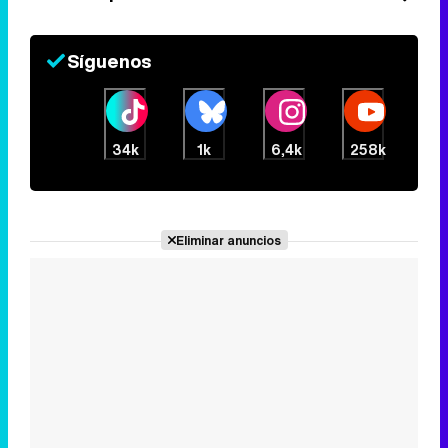
Síguenos
34k
1k
6,4k
258k
Eliminar anuncios