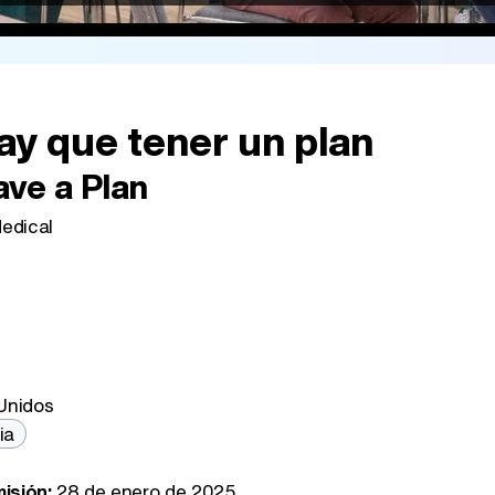
ay que tener un plan
ave a Plan
edical
Unidos
ia
.
isión:
28 de enero de 2025