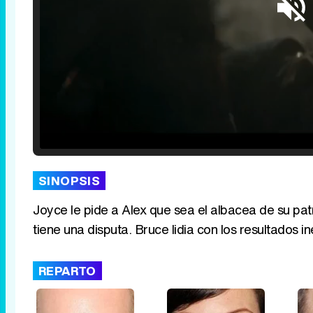
Loaded
:
25.30%
/
Unmute
SINOPSIS
Joyce le pide a Alex que sea el albacea de su patr
tiene una disputa. Bruce lidia con los resultado
REPARTO