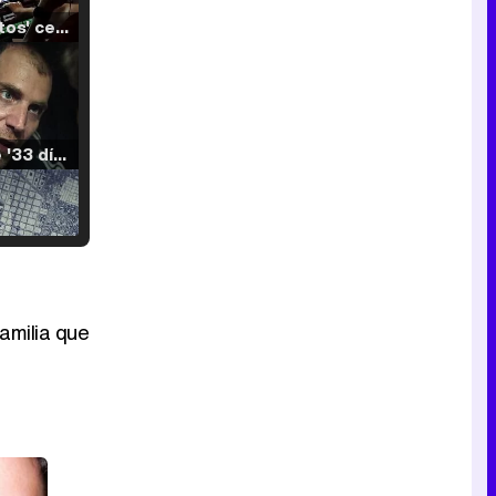
'120 Minutos' celebra sus 2.000 programas en Telemadrid con un vídeo del día a día en la redacción
Tráiler de '33 días', la nueva serie de Atresplayer con Julián Villagrán y José Manuel Poga
Tráiler en catalán de 'Ravalear', la nueva serie de HBO Max sobre los fondos buitre
amilia que
Tráiler de la tercera temporada de 'The Walking Dead: Dead City' de AMC+