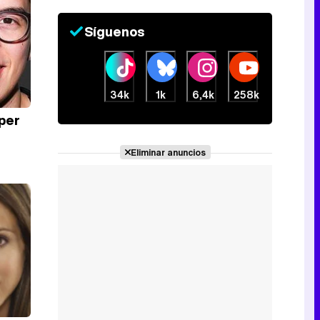
Canción ganadora de Eurovisión 2026: DARA con "Bangaranga" por Bulgaria
Síguenos
34k
1k
6,4k
258k
per
Eliminar anuncios