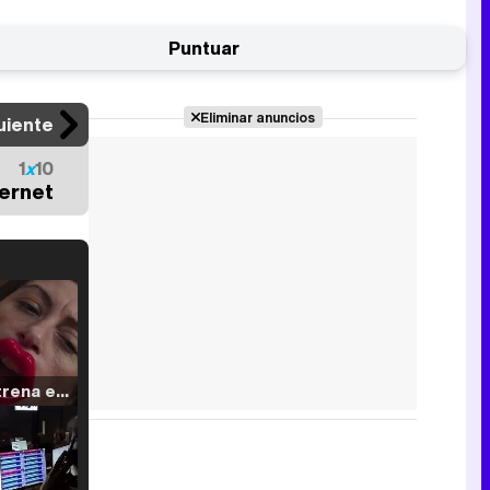
Puntuar
Eliminar anuncios
uiente
1
x
10
ternet
Filmin estrena el tráiler de 'Millennial Mal', su nueva comedia universitaria de la mano de Lorena Iglesias