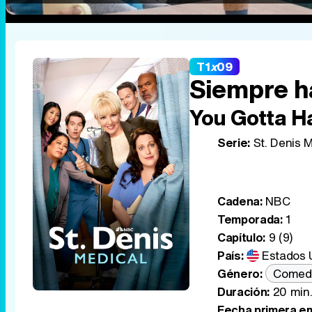
T1
x
09
Siempre h
You Gotta H
Serie:
St. Denis M
Cadena:
NBC
Temporada:
1
Capítulo:
9 (9)
País:
Estados 
Género:
Comed
Duración:
20 min
Fecha primera em