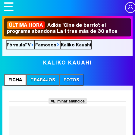
ÚLTIMA HORA
Adiós 'Cine de barrio': el
programa abandona La 1 tras más de 30 años
FórmulaTV
Famosos
Kaliko Kauahi
KALIKO KAUAHI
FICHA
TRABAJOS
FOTOS
Eliminar anuncios