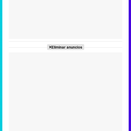
Tráiler de la tercera temporada de 'The Walking Dead: Dead City' de AMC+
Eliminar anuncios
Canción ganadora de Eurovisión 2026: DARA con "Bangaranga" por Bulgaria