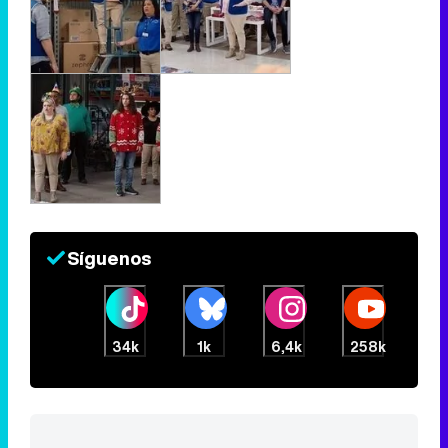
Síguenos
34k
1k
6,4k
258k