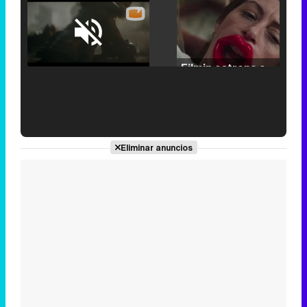
Loaded
:
25.30%
/
Unmute
Filmin estrena el tráiler de 'Millennial Mal', su nueva comedia universitaria de la mano de Lorena Iglesias
'120 Minutos' celebra sus 2.000 programas en Telemadrid con un vídeo del día a día en la redacción
Eliminar anuncios
Tráiler de '33 días', la nueva serie de Atresplayer con Julián Villagrán y José Manuel Poga
Tráiler en catalán de 'Ravalear', la nueva serie de HBO Max sobre los fondos buitre