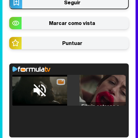
Seguir
Marcar como vista
Puntuar
Loaded
:
25.30%
/
Unmute
Filmin estrena el tráiler de 'Millennial Mal', su nueva comedia universitaria de la mano de Lorena Iglesias