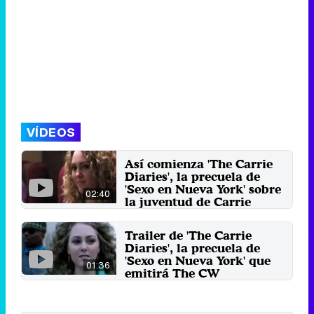
VÍDEOS
Así comienza 'The Carrie
Diaries', la precuela de
'Sexo en Nueva York' sobre
02:40
la juventud de Carrie
Bradshaw
The CW estrenará en 2013 esta
Trailer de 'The Carrie
nueva ficción con AnnaSophia
Diaries', la precuela de
Robb como protagonista.
'Sexo en Nueva York' que
29 de octubre 2012
01:36
emitirá The CW
Es 1984, y la vida no es fácil para a
joven Carrie Bradshaw de 16 años
de edad. Desde ...