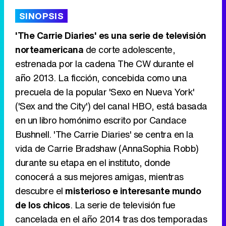
'120 Minutos' celebra sus 2.000 programas en Telemadrid con un vídeo del día a día en la redacción
SINOPSIS
'The Carrie Diaries' es una serie de televisión
norteamericana
de corte adolescente,
estrenada por la cadena The CW durante el
Tráiler de '33 días', la nueva serie de Atresplayer con Julián Villagrán y José Manuel Poga
año 2013. La ficción, concebida como una
precuela de la popular 'Sexo en Nueva York'
('Sex and the City') del canal HBO, está basada
en un libro homónimo escrito por Candace
Tráiler en catalán de 'Ravalear', la nueva serie de HBO Max sobre los fondos buitre
Bushnell. 'The Carrie Diaries' se centra en la
vida de Carrie Bradshaw (AnnaSophia Robb)
durante su etapa en el instituto, donde
conocerá a sus mejores amigas, mientras
Tráiler de la tercera temporada de 'The Walking Dead: Dead City' de AMC+
descubre el
misterioso e interesante mundo
de los chicos
. La serie de televisión fue
cancelada en el año 2014 tras dos temporadas