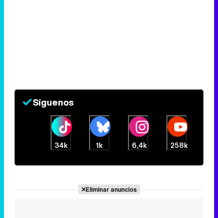
Síguenos
34k
1k
6,4k
258k
Eliminar anuncios