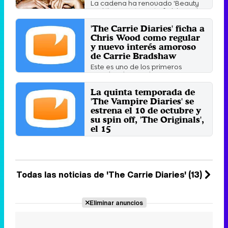
La cadena ha renovado 'Beauty
and the Beast', 'Hart of Dixie' y 'The
100'.
'The Carrie Diaries' ficha a
Viernes 9 Mayo 2014 12:03
Chris Wood como regular
y nuevo interés amoroso
de Carrie Bradshaw
Este es uno de los primeros
papeles de Wood, que
proximamente aparecerá en
'Girls' y ...
La quinta temporada de
Sábado 17 Agosto 2013 17:35
'The Vampire Diaries' se
estrena el 10 de octubre y
su spin off, 'The Originals',
el 15
Listado completo con las fechas
de inicio de temporada de las
diferentes series y ...
Martes 25 Junio 2013 11:03
Todas las noticias de 'The Carrie Diaries' (13)
Eliminar anuncios