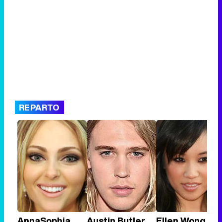
REPARTO
AnnaSophia
Austin Butler
Ellen Wong