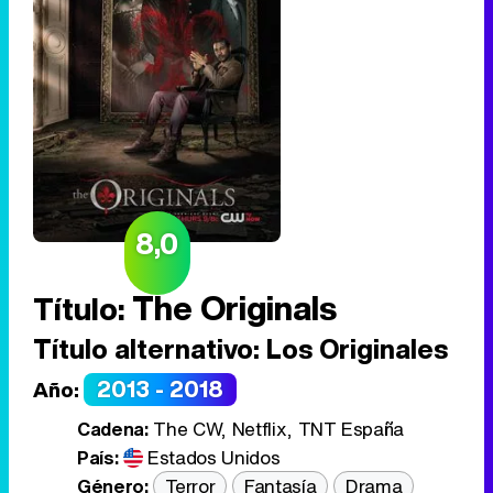
8,0
The Originals
Título:
Título alternativo:
Los Originales
2013 - 2018
Año:
Cadena:
The CW, Netflix, TNT España
País:
Estados Unidos
Género:
Terror
Fantasía
Drama