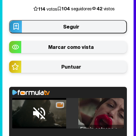
104
42
114
seguidores
vistos
votos
Seguir
Marcar como vista
Puntuar
Loaded
:
25.30%
/
Unmute
Filmin estrena el tráiler de 'Millennial Mal', su nueva comedia universitaria de la mano de Lorena Iglesias