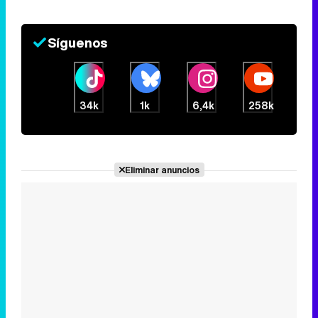
Síguenos
34k
1k
6,4k
258k
Eliminar anuncios