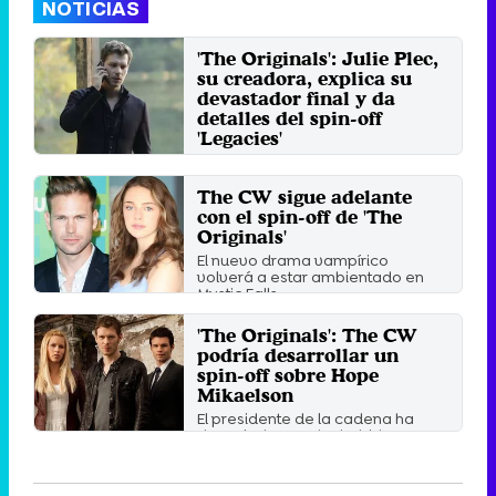
NOTICIAS
'The Originals': Julie Plec,
su creadora, explica su
devastador final y da
detalles del spin-off
'Legacies'
La productora explica la
importancia de este cierre y
The CW sigue adelante
cómo afectara la ficción a la ...
con el spin-off de 'The
Jueves 2 Agosto 2018 11:30
Originals'
El nuevo drama vampírico
volverá a estar ambientado en
Mystic Falls.
Miércoles 7 Marzo 2018 04:03
'The Originals': The CW
podría desarrollar un
spin-off sobre Hope
Mikaelson
El presidente de la cadena ha
desvelado que "ha habido
muchas discusiones" acerca de
una ...
Jueves 3 Agosto 2017 10:28