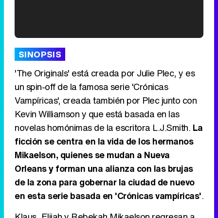
'120 Minutos' celebra sus 2.000 programas en Telemadrid con un vídeo del día a día en la redacción
SINOPSIS
'The Originals' está creada por Julie Plec, y es
un spin-off de la famosa serie 'Crónicas
Vampíricas', creada también por Plec junto con
Tráiler de '33 días', la nueva serie de Atresplayer con Julián Villagrán y José Manuel Poga
Kevin Williamson y que está basada en las
novelas homónimas de la escritora L.J.Smith.
La
ficción se centra en la vida de los hermanos
Mikaelson, quienes se mudan a Nueva
Tráiler en catalán de 'Ravalear', la nueva serie de HBO Max sobre los fondos buitre
Orleans y forman una alianza con las brujas
de la zona para gobernar la ciudad de nuevo
en esta serie basada en 'Crónicas vampíricas'
.
Tráiler de la tercera temporada de 'The Walking Dead: Dead City' de AMC+
Klaus, Elijah y Rebekah Mikaelson regresan a