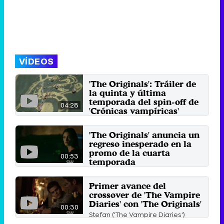
VÍDEOS
'The Originals': Tráiler de
la quinta y última
temporada del spin-off de
04:28
'Crónicas vampíricas'
Su creadora, Julie Plec, confirmó
que esta sería la última tanda de
'The Originals' anuncia un
capítulos que se ...
regreso inesperado en la
23 de julio 2017
promo de la cuarta
00:53
temporada
La cuarta temporada de la serie
de The CW anuncia el impactante
Primer avance del
regreso de un personaje ...
crossover de 'The Vampire
7 de febrero 2017
Diaries' con 'The Originals'
00:30
Stefan ('The Vampire Diaries')
necesita una vía de escape y